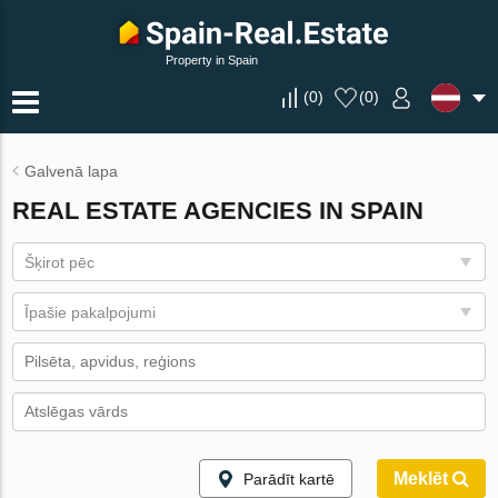
Property in Spain
(
0
)
(
0
)
Galvenā lapa
REAL ESTATE AGENCIES IN SPAIN
Šķirot pēc
Īpašie pakalpojumi
Meklēt
Parādīt kartē