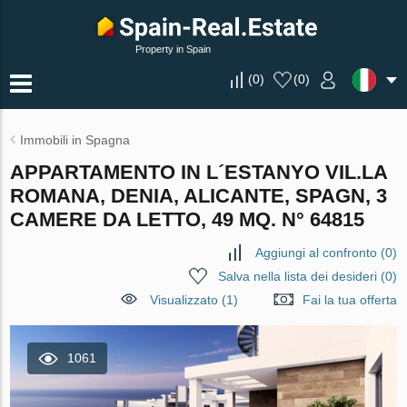
Property in Spain
(
0
)
(
0
)
Immobili in Spagna
APPARTAMENTO IN L´ESTANYO VIL.LA
ROMANA, DENIA, ALICANTE, SPAGN, 3
CAMERE DA LETTO, 49 MQ. N° 64815
Aggiungi al confronto
(
0
)
Salva nella lista dei desideri
(
0
)
Visualizzato (1)
Fai la tua offerta
1061