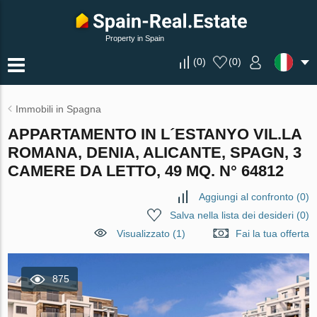
Property in Spain
(
0
)
(
0
)
Immobili in Spagna
APPARTAMENTO IN L´ESTANYO VIL.LA
ROMANA, DENIA, ALICANTE, SPAGN, 3
CAMERE DA LETTO, 49 MQ. N° 64812
Aggiungi al confronto
(
0
)
Salva nella lista dei desideri
(
0
)
Visualizzato (1)
Fai la tua offerta
875