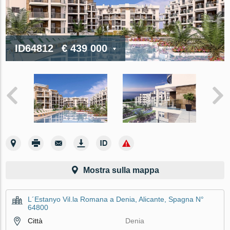
ID64812
€ 439 000
Mostra sulla mappa
L´Estanyo Vil.la Romana a Denia, Alicante, Spagna N°
64800
Città
Denia