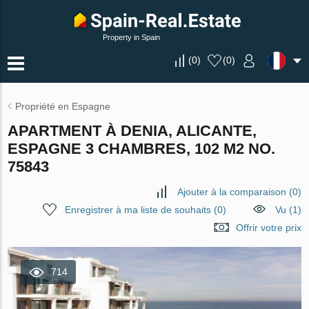
Property in Spain
(
0
)
(
0
)
Propriété en Espagne
APARTMENT À DENIA, ALICANTE,
ESPAGNE 3 CHAMBRES, 102 M2 NO.
75843
Ajouter à la comparaison
(
0
)
Enregistrer à ma liste de souhaits
(
0
)
Vu (1)
Offrir votre prix
714