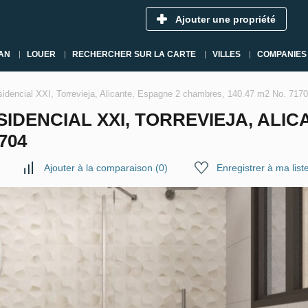
Ajouter une propriété
AN
LOUER
RECHERCHER SUR LA CARTE
VILLES
COMPANIES
sidencial XXI, Torrevieja, Alicante, Espagne 2 chambres, 140.47 m2 No. 717
IDENCIAL XXI, TORREVIEJA, ALIC
704
Ajouter à la comparaison
(
0
)
Enregistrer à ma list