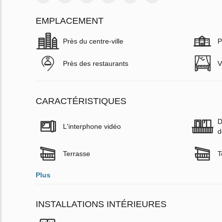
EMPLACEMENT
Près du centre-ville
P
Près des restaurants
V
CARACTÉRISTIQUES
D
L'interphone vidéo
d
Terrasse
T
Plus
INSTALLATIONS INTÉRIEURES