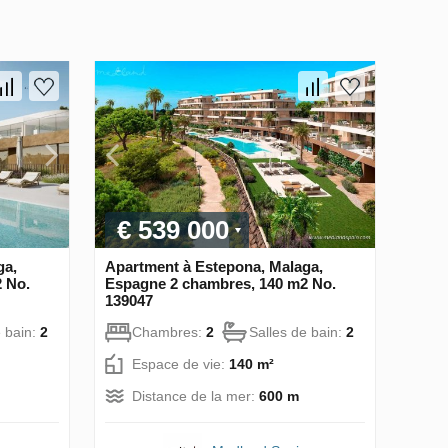
€ 539 000
ga,
Apartment à Estepona, Malaga,
 No.
Espagne 2 chambres, 140 m2 No.
139047
e bain:
2
Chambres:
2
Salles de bain:
2
Espace de vie:
140 m²
Distance de la mer:
600 m