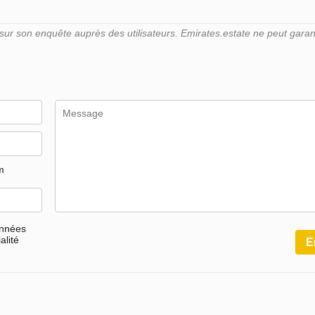
r son enquête auprès des utilisateurs. Emirates.estate ne peut garant
m
onnées
alité
E