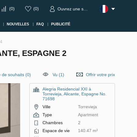
(
0
)
(
0
)
Ouvrez une session
NOUVELLES
FAQ
PUBLICITÉ
04
ANTE, ESPAGNE 2
e de souhaits
(
0
)
Vu (1)
Offrir votre prix
Alegria Residencial XXI à
Torrevieja, Alicante, Espagne No.
71698
Ville
Torrevieja
Type
Apartment
Chambres
2
Espace de vie
140.47 m²