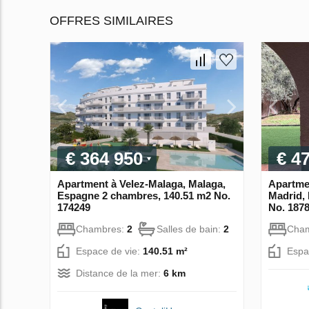
OFFRES SIMILAIRES
€ 364 950
€ 4
Apartment à Velez-Malaga, Malaga,
Apartme
Espagne 2 chambres, 140.51 m2 No.
Madrid,
174249
No. 187
Chambres:
2
Salles de bain:
2
Cha
Espace de vie:
140.51 m²
Espa
Distance de la mer:
6 km