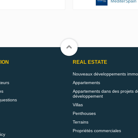
MediterSpain
ION
REAL ESTATE
Nouveaux développements immob
teurs
Appartements
es
Appartements dans des projets d
développement
questions
Villas
Penthouses
Terrains
Propriétés commerciales
icy