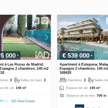
75 000
€ 539 000
nt à Las Rozas de Madrid,
Apartment à Estepona, Mala
 Espagne 2 chambres, 140 m2
Espagne 2 chambres, 140 m2
818
169429
mbres:
2
Salles de bain:
2
Chambres:
2
Salles d
ce de vie:
140 m²
Espace de vie:
140 m²
Distance de la mer:
700 m
IAD Real Estate