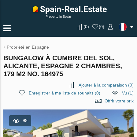
Property in Spain
(
0
)
(
0
)
Propriété en Espagne
BUNGALOW À CUMBRE DEL SOL,
ALICANTE, ESPAGNE 2 CHAMBRES,
179 M2 NO. 164975
Ajouter à la comparaison
(
0
)
Enregistrer à ma liste de souhaits
(
0
)
Vu (1)
Offrir votre prix
98