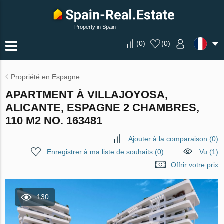
Property in Spain
(
0
)
(
0
)
Propriété en Espagne
APARTMENT À VILLAJOYOSA,
ALICANTE, ESPAGNE 2 CHAMBRES,
110 M2 NO. 163481
Ajouter à la comparaison
(
0
)
Enregistrer à ma liste de souhaits
(
0
)
Vu (1)
Offrir votre prix
130