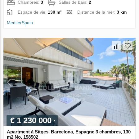
Chambres:
3
Salles de bain:
2
Espace de vie:
130 m²
Distance de la mer:
3 km
MediterSpain
€ 1 230 000
Apartment à Sitges, Barcelona, Espagne 3 chambres, 130
m2 No. 158502