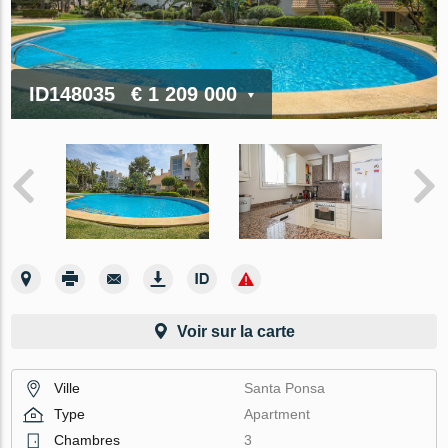
ID148035
€ 1 209 000
Voir sur la carte
Ville
Santa Ponsa
Type
Apartment
Chambres
3