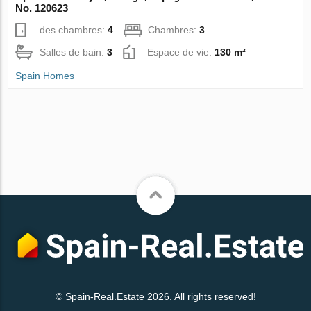
No. 120623
des chambres:
4
Chambres:
3
Salles de bain:
3
Espace de vie:
130 m²
Spain Homes
© Spain-Real.Estate 2026. All rights reserved!