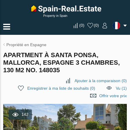
Property in Spain
(
0
)
(
0
)
Propriété en Espagne
APARTMENT À SANTA PONSA,
MALLORCA, ESPAGNE 3 CHAMBRES,
130 M2 NO. 148035
Ajouter à la comparaison
(
0
)
Enregistrer à ma liste de souhaits
(
0
)
Vu (1)
Offrir votre prix
142