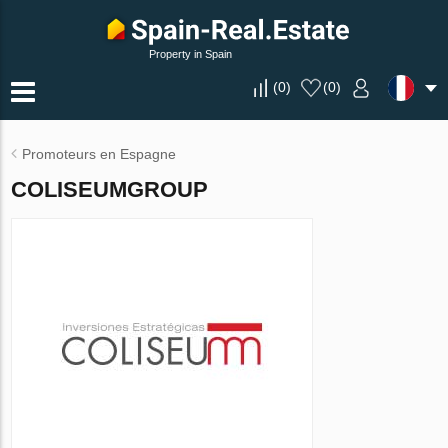
Property in Spain
(
0
)
(
0
)
Promoteurs en Espagne
COLISEUMGROUP