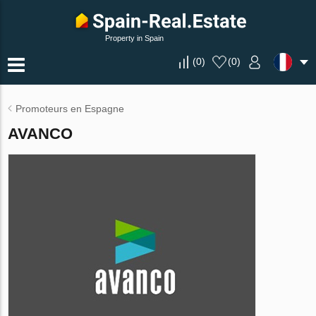
Property in Spain
(
0
)
(
0
)
Promoteurs en Espagne
AVANCO