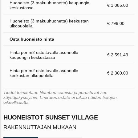
Huoneisto (3 makuuhuonetta) kaupungin
€ 1 085.00
keskustassa
Huoneisto (3 makuuhuonetta) keskustan
€ 796.00
ulkopuolella
Osta huoneisto hinta
Hinta per m2 ostettavalle asunnolle
€ 2 591.43
kaupungin keskustassa
Hinta per m2 ostettavalle asunnolle
€ 2 360.00
keskustan ulkopuolella
Tiedot toimitetaan Numbeo.comista ja perustuvat sen
käyttäjäkyselyihin. Emirates.estate ei takaa näiden tietojen
oikeellisuutta.
HUONEISTOT SUNSET VILLAGE
RAKENNUTTAJAN MUKAAN