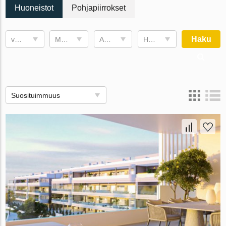
Huoneistot
Pohjapiirrokset
Haku
valmistumispäivä
Makuuhuoneita
Asuintila
Hinta , €
Suosituimmuus