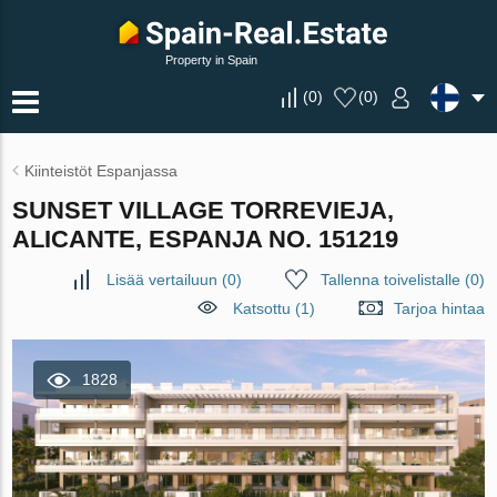
Property in Spain
(
0
)
(
0
)
Kiinteistöt Espanjassa
SUNSET VILLAGE TORREVIEJA,
ALICANTE, ESPANJA NO. 151219
Lisää vertailuun
(
0
)
Tallenna toivelistalle
(
0
)
Katsottu (1)
Tarjoa hintaa
1828