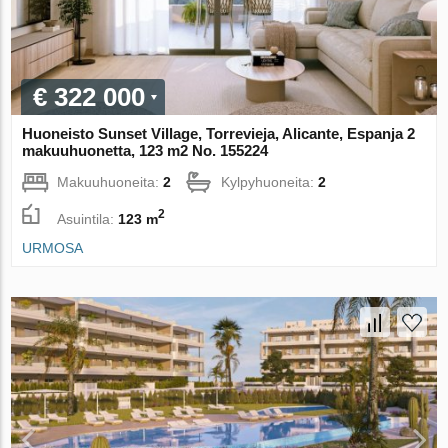
€ 322 000
Huoneisto Sunset Village, Torrevieja, Alicante, Espanja 2
makuuhuonetta, 123 m2 No. 155224
Makuuhuoneita:
2
Kylpyhuoneita:
2
2
Asuintila:
123 m
URMOSA