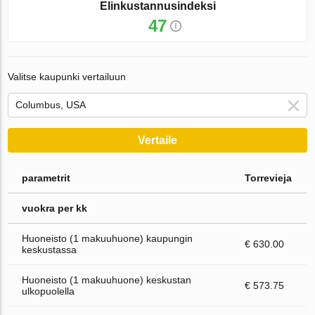
Elinkustannusindeksi
47
Valitse kaupunki vertailuun
Vertaile
parametrit
Torrevieja
vuokra per kk
Huoneisto (1 makuuhuone) kaupungin
€ 630.00
keskustassa
Huoneisto (1 makuuhuone) keskustan
€ 573.75
ulkopuolella