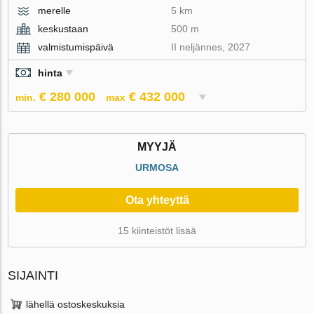
merelle
5 km
keskustaan
500 m
valmistumispäivä
II neljännes, 2027
hinta
€ 280 000
€ 432 000
min.
max
MYYJÄ
URMOSA
Ota yhteyttä
15 kiinteistöt lisää
SIJAINTI
lähellä ostoskeskuksia