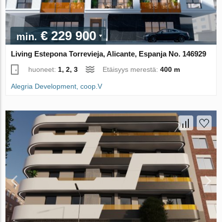
€ 229 900
min.
Living Estepona Torrevieja, Alicante, Espanja No. 146929
huoneet:
1, 2, 3
Etäisyys merestä:
400 m
Alegria Development, coop.V