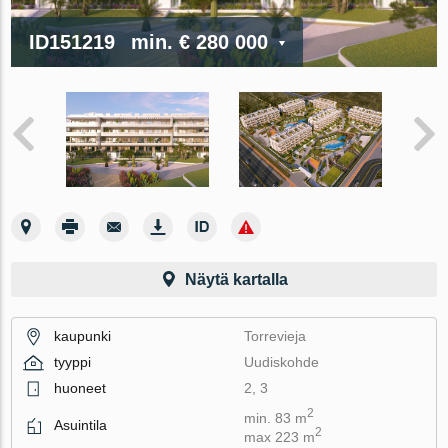
ID151219
min.
€ 280 000
Näytä kartalla
kaupunki
Torrevieja
tyyppi
Uudiskohde
huoneet
2, 3
2
min. 83 m
Asuintila
2
max 223 m