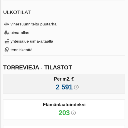
ULKOTILAT
vihersuunniteltu puutarha
uima-allas
yhteisalue uima-altaalla
tenniskenttä
TORREVIEJA - TILASTOT
Per m2, €
2 591
Elämänlaatuindeksi
203