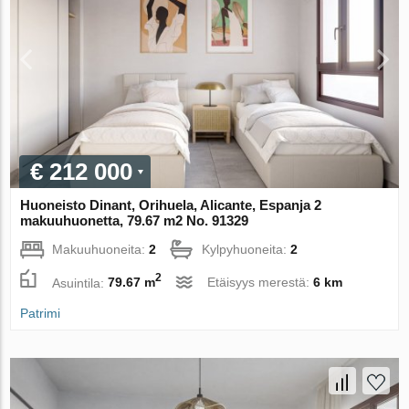
€ 212 000
Huoneisto Dinant, Orihuela, Alicante, Espanja 2
makuuhuonetta, 79.67 m2 No. 91329
Makuuhuoneita:
2
Kylpyhuoneita:
2
2
Asuintila:
79.67 m
Etäisyys merestä:
6 km
Patrimi