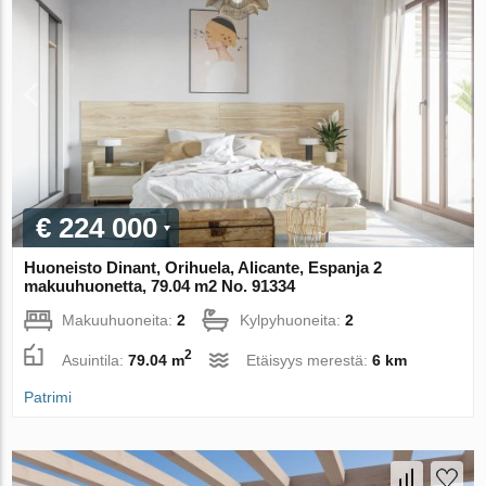
€ 224 000
Huoneisto Dinant, Orihuela, Alicante, Espanja 2
makuuhuonetta, 79.04 m2 No. 91334
Makuuhuoneita:
2
Kylpyhuoneita:
2
2
Asuintila:
79.04 m
Etäisyys merestä:
6 km
Patrimi