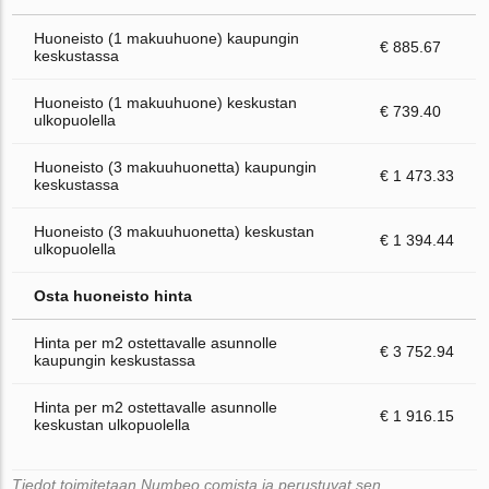
Huoneisto (1 makuuhuone) kaupungin
€ 885.67
keskustassa
Huoneisto (1 makuuhuone) keskustan
€ 739.40
ulkopuolella
Huoneisto (3 makuuhuonetta) kaupungin
€ 1 473.33
keskustassa
Huoneisto (3 makuuhuonetta) keskustan
€ 1 394.44
ulkopuolella
Osta huoneisto hinta
Hinta per m2 ostettavalle asunnolle
€ 3 752.94
kaupungin keskustassa
Hinta per m2 ostettavalle asunnolle
€ 1 916.15
keskustan ulkopuolella
Tiedot toimitetaan Numbeo.comista ja perustuvat sen