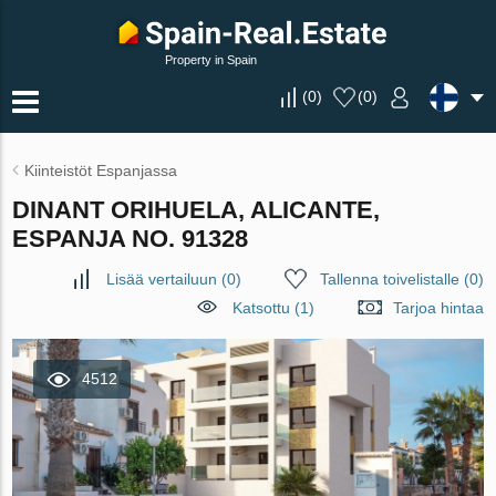
Property in Spain
(
0
)
(
0
)
Kiinteistöt Espanjassa
DINANT ORIHUELA, ALICANTE,
ESPANJA NO. 91328
Lisää vertailuun
(
0
)
Tallenna toivelistalle
(
0
)
Katsottu (1)
Tarjoa hintaa
4512