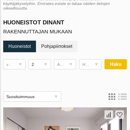
käyttäjäkyselyihin. Emirates.estate ei takaa näiden tietojen
oikeellisuutta.
HUONEISTOT DINANT
RAKENNUTTAJAN MUKAAN
Huoneistot
Pohjapiirrokset
Haku
valmistumispäivä
2
Asuintila
Hinta , €
Suosituimmuus