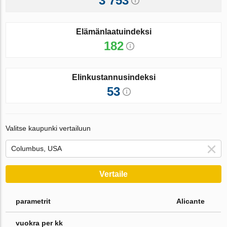
3 753
Elämänlaatuindeksi
182
Elinkustannusindeksi
53
Valitse kaupunki vertailuun
Vertaile
parametrit
Alicante
vuokra per kk