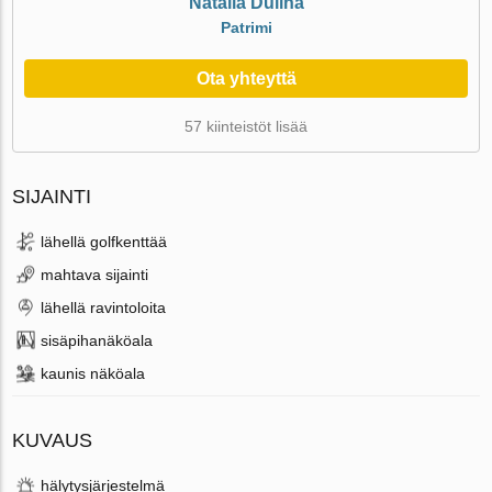
Natalia Dulina
Patrimi
Ota yhteyttä
57 kiinteistöt lisää
SIJAINTI
lähellä golfkenttää
mahtava sijainti
lähellä ravintoloita
sisäpihanäköala
kaunis näköala
KUVAUS
hälytysjärjestelmä