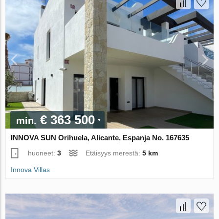
€ 363 500
min.
INNOVA SUN Orihuela, Alicante, Espanja No. 167635
huoneet:
3
Etäisyys merestä:
5 km
Innova Villas