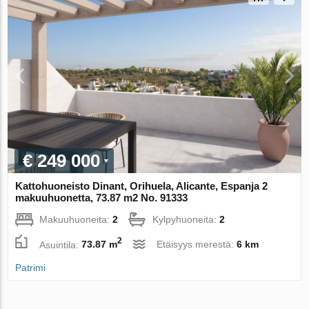
€ 249 000
Kattohuoneisto Dinant, Orihuela, Alicante, Espanja 2
makuuhuonetta, 73.87 m2 No. 91333
Makuuhuoneita:
2
Kylpyhuoneita:
2
2
Asuintila:
73.87 m
Etäisyys merestä:
6 km
Patrimi