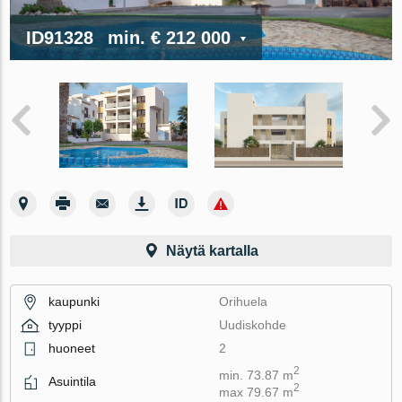
ID91328
min.
€ 212 000
Näytä kartalla
kaupunki
Orihuela
tyyppi
Uudiskohde
huoneet
2
2
min. 73.87 m
Asuintila
2
max 79.67 m