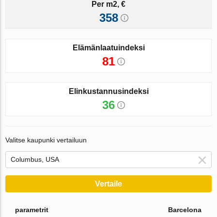
Per m2, €
358
Elämänlaatuindeksi
81
Elinkustannusindeksi
36
Valitse kaupunki vertailuun
Vertaile
parametrit
Barcelona