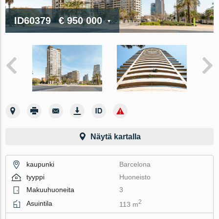
ID60379
€ 950 000
Näytä kartalla
kaupunki
Barcelona
tyyppi
Huoneisto
Makuuhuoneita
3
2
Asuintila
113 m