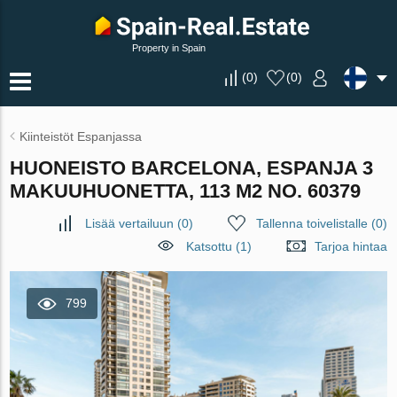
Property in Spain
(
0
)
(
0
)
Kiinteistöt Espanjassa
HUONEISTO BARCELONA, ESPANJA 3
MAKUUHUONETTA, 113 M2 NO. 60379
Lisää vertailuun
(
0
)
Tallenna toivelistalle
(
0
)
Katsottu (1)
Tarjoa hintaa
799