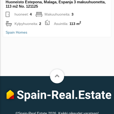
Huoneisto Estepona, Malaga, Espanja 3 makuuhuonetta,
113 m2 No. 121125
huoneet:
4
Makuuhuoneita:
3
2
Kylpyhuoneita:
2
Asuintila:
113 m
Spain Homes
©Spain-Real.Estate 2026. Kaikki oikeudet varataan!