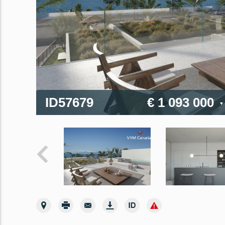
ID57679
€ 1 093 000