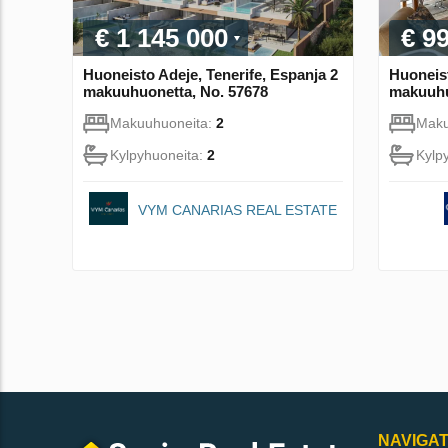
€ 1 145 000
€ 9
Huoneisto Adeje, Tenerife, Espanja 2
Huoneis
makuuhuonetta, No. 57678
makuuhu
Makuuhuoneita:
2
Maku
Kylpyhuoneita:
2
Kylp
VYM CANARIAS REAL ESTATE
NAVIGAT