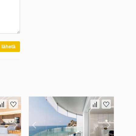
lähetä