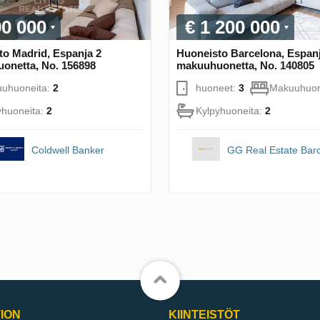
90 000
€ 1 200 000
to Madrid, Espanja 2
Huoneisto Barcelona, Espanj
onetta, No. 156898
makuuhuonetta, No. 140805
uhuoneita:
2
huoneet:
3
Makuuhuon
yhuoneita:
2
Kylpyhuoneita:
2
Coldwell Banker
GG Real Estate Bar
ION
KIINTEISTÖT