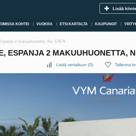
Lisää kiint
OMISSA KOHTEI
VUOKRA
ETSI KARTALTA
KAUPUNGIT
YRITY
, Espanja 2 makuuhuonetta, No. 57679
E, ESPANJA 2 MAKUUHUONETTA, NO
Lisää vertailuun
(
0
)
Tallenna toi