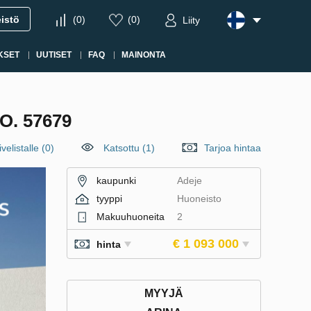
eistö
(
0
)
(
0
)
Liity
KSET
UUTISET
FAQ
MAINONTA
. 57679
velistalle
(
0
)
Katsottu (1)
Tarjoa hintaa
kaupunki
Adeje
tyyppi
Huoneisto
Makuuhuoneita
2
€ 1 093 000
hinta
MYYJÄ