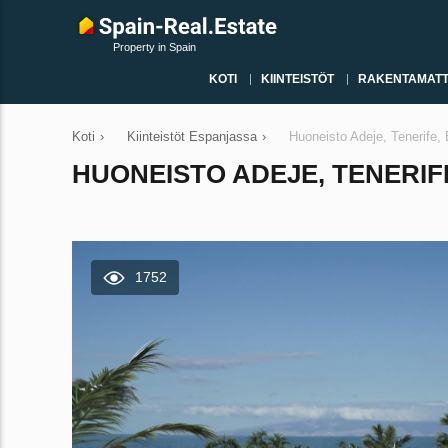
Property in Spain
KOTI
KIINTEISTÖT
RAKENTAMATT
Koti
›
Kiinteistöt Espanjassa
›
Huoneisto Adeje, Tenerife
HUONEISTO ADEJE, TENERIF
1752