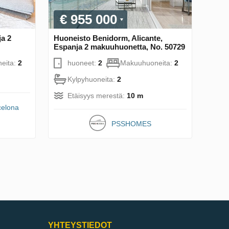
€ 955 000
a 2
Huoneisto Benidorm, Alicante,
Espanja 2 makuuhuonetta, No. 50729
eita:
2
huoneet:
2
Makuuhuoneita:
2
Kylpyhuoneita:
2
Etäisyys merestä:
10 m
celona
PSSHOMES
YHTEYSTIEDOT