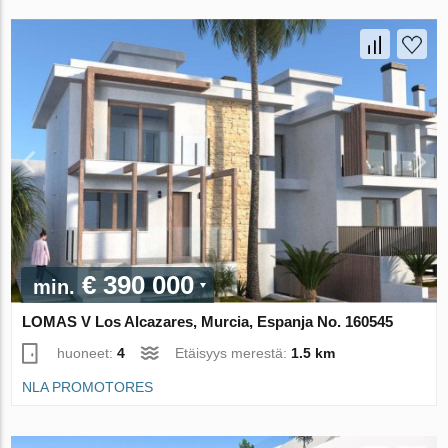
€ 390 000
min.
LOMAS V Los Alcazares, Murcia, Espanja No. 160545
huoneet:
4
Etäisyys merestä:
1.5 km
NLA PROMOTORES