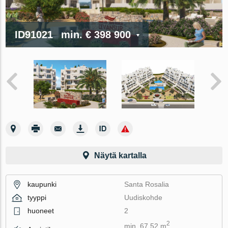
ID91021
min.
€ 398 900
Näytä kartalla
kaupunki
Santa Rosalia
tyyppi
Uudiskohde
huoneet
2
2
min. 67.52 m