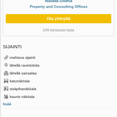
Natalia Dulina
Property and Consulting Offices
Ota yhteyttä
249 kiinteistöt lisää
SIJAINTI
mahtava sijainti
lähellä ravintoloita
lähellä sairaalaa
katunäköala
sisäpihanäköala
kaunis näköala
lisää