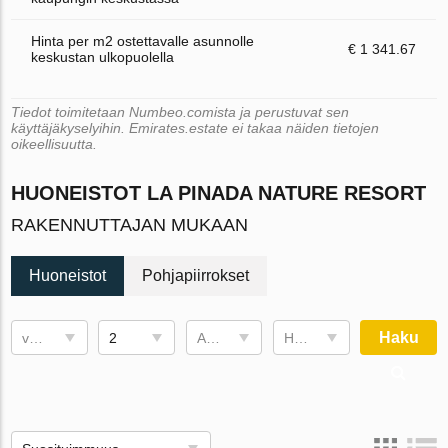
Hinta per m2 ostettavalle asunnolle
€ 1 341.67
keskustan ulkopuolella
Tiedot toimitetaan Numbeo.comista ja perustuvat sen
käyttäjäkyselyihin. Emirates.estate ei takaa näiden tietojen
oikeellisuutta.
HUONEISTOT LA PINADA NATURE RESORT
RAKENNUTTAJAN MUKAAN
Huoneistot
Pohjapiirrokset
Haku
valmistumispäivä
2
Asuintila
Hinta , €