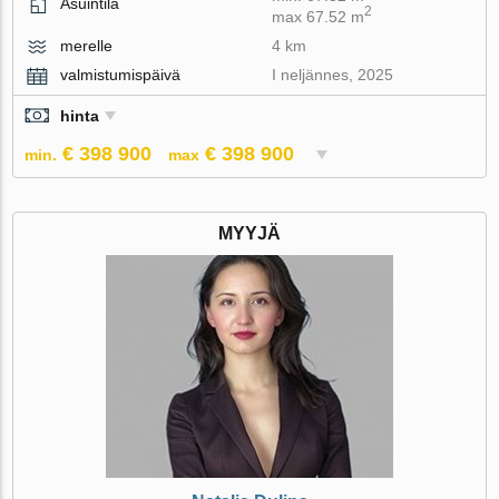
Asuintila
2
max 67.52 m
merelle
4 km
valmistumispäivä
I neljännes, 2025
hinta
€ 398 900
€ 398 900
min.
max
MYYJÄ