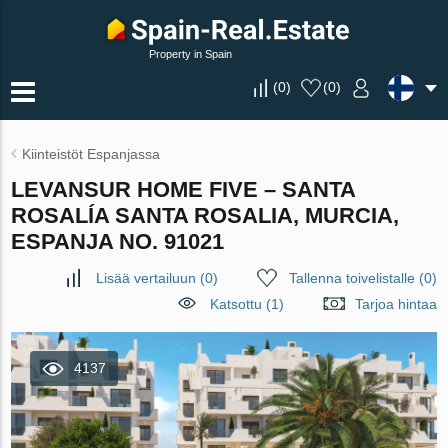
Property in Spain
(
0
)
(
0
)
Kiinteistöt Espanjassa
LEVANSUR HOME FIVE – SANTA
ROSALÍA SANTA ROSALIA, MURCIA,
ESPANJA NO. 91021
Lisää vertailuun
(
0
)
Tallenna toivelistalle
(
0
)
Katsottu (1)
Tarjoa hintaa
4137