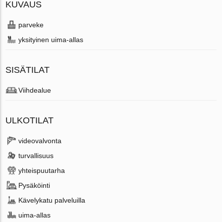
KUVAUS
parveke
yksityinen uima-allas
SISÄTILAT
Viihdealue
ULKOTILAT
videovalvonta
turvallisuus
yhteispuutarha
Pysäköinti
Kävelykatu palveluilla
uima-allas