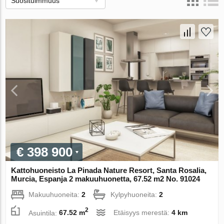
Suosituimmuus
€ 398 900
Kattohuoneisto La Pinada Nature Resort, Santa Rosalia,
Murcia, Espanja 2 makuuhuonetta, 67.52 m2 No. 91024
Makuuhuoneita:
2
Kylpyhuoneita:
2
2
Asuintila:
67.52 m
Etäisyys merestä:
4 km