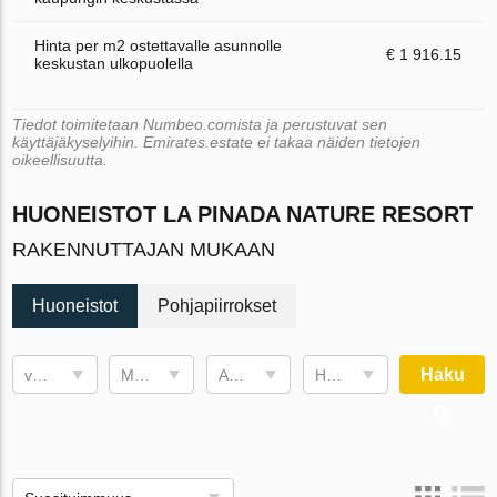
Hinta per m2 ostettavalle asunnolle
€ 1 916.15
keskustan ulkopuolella
Tiedot toimitetaan Numbeo.comista ja perustuvat sen
käyttäjäkyselyihin. Emirates.estate ei takaa näiden tietojen
oikeellisuutta.
HUONEISTOT LA PINADA NATURE RESORT
RAKENNUTTAJAN MUKAAN
Huoneistot
Pohjapiirrokset
Haku
valmistumispäivä
Makuuhuoneita
Asuintila
Hinta , €