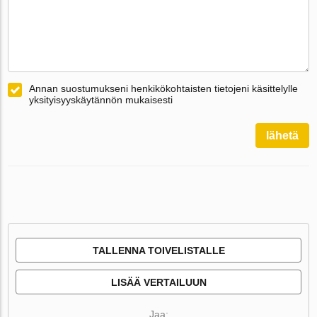
Annan suostumukseni henkikökohtaisten tietojeni käsittelylle
yksityisyyskäytännön mukaisesti
lähetä
TALLENNA TOIVELISTALLE
LISÄÄ VERTAILUUN
Jaa: