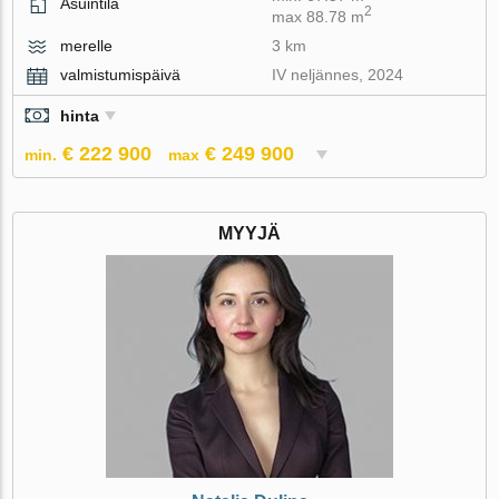
Asuintila
2
max 88.78 m
merelle
3 km
valmistumispäivä
IV neljännes, 2024
hinta
€ 222 900
€ 249 900
min.
max
MYYJÄ