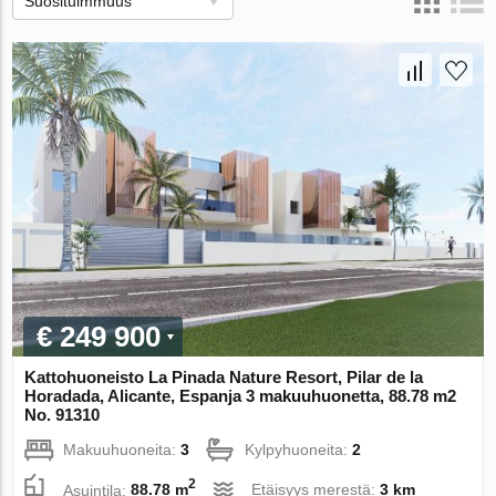
Suosituimmuus
€ 249 900
Kattohuoneisto La Pinada Nature Resort, Pilar de la
Horadada, Alicante, Espanja 3 makuuhuonetta, 88.78 m2
No. 91310
Makuuhuoneita:
3
Kylpyhuoneita:
2
2
Asuintila:
88.78 m
Etäisyys merestä:
3 km