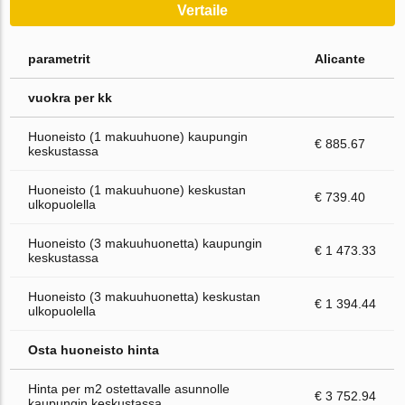
Vertaile
parametrit
Alicante
vuokra per kk
Huoneisto (1 makuuhuone) kaupungin
€ 885.67
keskustassa
Huoneisto (1 makuuhuone) keskustan
€ 739.40
ulkopuolella
Huoneisto (3 makuuhuonetta) kaupungin
€ 1 473.33
keskustassa
Huoneisto (3 makuuhuonetta) keskustan
€ 1 394.44
ulkopuolella
Osta huoneisto hinta
Hinta per m2 ostettavalle asunnolle
€ 3 752.94
kaupungin keskustassa