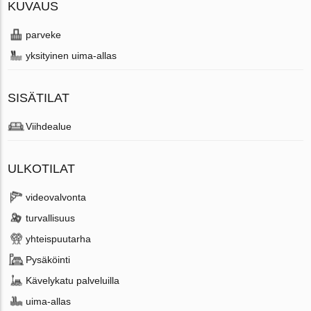
KUVAUS
parveke
yksityinen uima-allas
SISÄTILAT
Viihdealue
ULKOTILAT
videovalvonta
turvallisuus
yhteispuutarha
Pysäköinti
Kävelykatu palveluilla
uima-allas