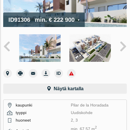
ID91306
min.
€ 222 900
Näytä kartalla
kaupunki
Pilar de la Horadada
tyyppi
Uudiskohde
huoneet
2, 3
2
min. 67.57 m