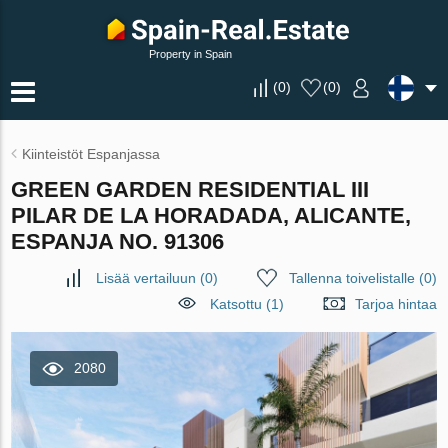
Property in Spain
(
0
)
(
0
)
Kiinteistöt Espanjassa
GREEN GARDEN RESIDENTIAL III
PILAR DE LA HORADADA, ALICANTE,
ESPANJA NO. 91306
Lisää vertailuun
(
0
)
Tallenna toivelistalle
(
0
)
Katsottu (1)
Tarjoa hintaa
2080