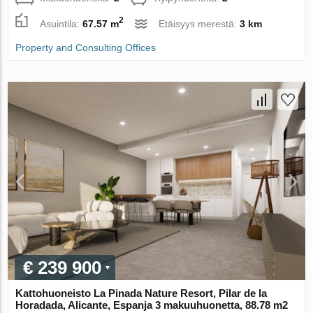
2
Asuintila:
67.57 m
Etäisyys merestä:
3 km
Property and Consulting Offices
€ 239 900
Kattohuoneisto La Pinada Nature Resort, Pilar de la
Horadada, Alicante, Espanja 3 makuuhuonetta, 88.78 m2