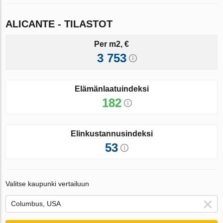
ALICANTE - TILASTOT
Per m2, €
3 753
Elämänlaatuindeksi
182
Elinkustannusindeksi
53
Valitse kaupunki vertailuun