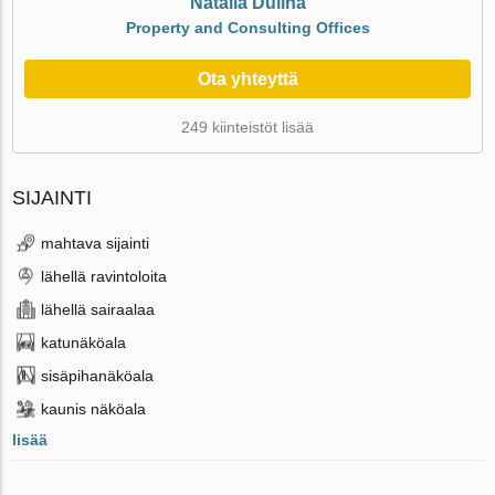
Natalia Dulina
Property and Consulting Offices
Ota yhteyttä
249 kiinteistöt lisää
SIJAINTI
mahtava sijainti
lähellä ravintoloita
lähellä sairaalaa
katunäköala
sisäpihanäköala
kaunis näköala
lisää