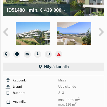
ID51488
min.
€ 439 000
Näytä kartalla
kaupunki
Mijas
tyyppi
Uudiskohde
huoneet
2, 3
2
min. 98.69 m
Asuintila
2
max 116 m