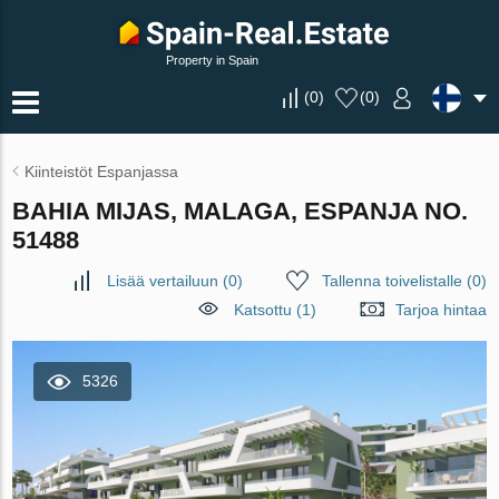
Property in Spain
(
0
)
(
0
)
Kiinteistöt Espanjassa
BAHIA MIJAS, MALAGA, ESPANJA NO.
51488
Lisää vertailuun
(
0
)
Tallenna toivelistalle
(
0
)
Katsottu (1)
Tarjoa hintaa
5326