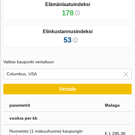
Elämänlaatuindeksi
178
Elinkustannusindeksi
53
Valitse kaupunki vertailuun
Vertaile
parametrit
Malaga
vuokra per kk
Huoneisto (1 makuuhuone) kaupungin
€ 1 295.38