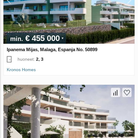
€ 455 000
min.
Ipanema Mijas, Malaga, Espanja No. 50899
huoneet:
2, 3
Kronos Homes