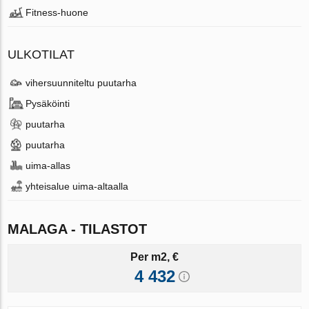
Fitness-huone
ULKOTILAT
vihersuunniteltu puutarha
Pysäköinti
puutarha
puutarha
uima-allas
yhteisalue uima-altaalla
MALAGA - TILASTOT
Per m2, €
4 432