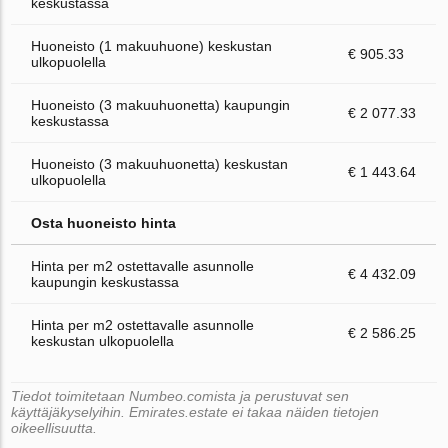
keskustassa
Huoneisto (1 makuuhuone) keskustan
€ 905.33
ulkopuolella
Huoneisto (3 makuuhuonetta) kaupungin
€ 2 077.33
keskustassa
Huoneisto (3 makuuhuonetta) keskustan
€ 1 443.64
ulkopuolella
Osta huoneisto hinta
Hinta per m2 ostettavalle asunnolle
€ 4 432.09
kaupungin keskustassa
Hinta per m2 ostettavalle asunnolle
€ 2 586.25
keskustan ulkopuolella
Tiedot toimitetaan Numbeo.comista ja perustuvat sen
käyttäjäkyselyihin. Emirates.estate ei takaa näiden tietojen
oikeellisuutta.