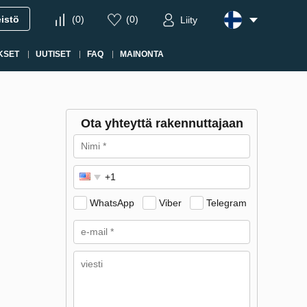
eistö
(
0
)
(
0
)
Liity
KSET
UUTISET
FAQ
MAINONTA
Ota yhteyttä rakennuttajaan
WhatsApp
Viber
Telegram