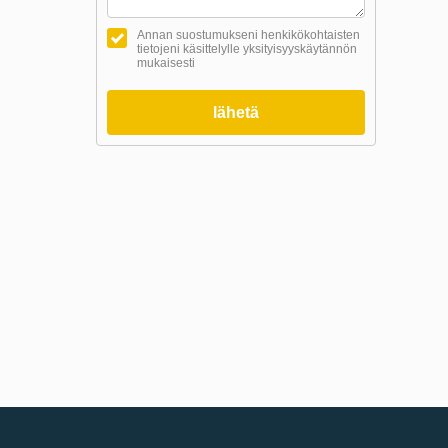
Annan suostumukseni henkikökohtaisten
tietojeni käsittelylle yksityisyyskäytännön
mukaisesti
lähetä