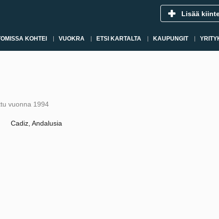
Lisää kiint
OMISSA KOHTEI
VUOKRA
ETSI KARTALTA
KAUPUNGIT
YRITY
ttu vuonna 1994
Cadiz, Andalusia