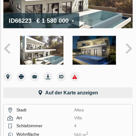
ID66223
€ 1 580 000
Auf der Karte anzeigen
Stadt
Altea
Art
Villa
Schlafzimmer
4
2
Wohnfläche
560 m