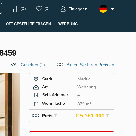
(
0
)
(
0
)
Einloggen
OFT GESTELLTE FRAGEN
WERBUNG
8459
Gesehen (1)
Bieten Sie Ihren Preis an
Stadt
Madrid
Art
Wohnung
Schlafzimmer
4
2
Wohnfläche
379 m
€ 5 361 000
Preis