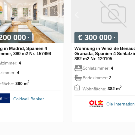
 200 000
€ 300 000
 in Madrid, Spanien 4
Wohnung in Velez de Benaud
mmer, 380 m2 Nr. 157498
Granada, Spanien 4 Schlafz
382 m2 Nr. 120105
afzimmer:
4
Schlafzimmer:
4
zimmer:
4
Badezimmer:
2
2
fläche:
380 m
2
Wohnfläche:
382 m
Coldwell Banker
Ole Internation