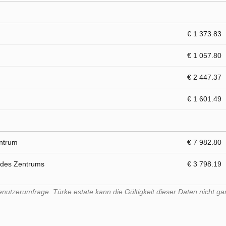
€ 1 373.83
€ 1 057.80
€ 2 447.37
€ 1 601.49
entrum
€ 7 982.80
 des Zentrums
€ 3 798.19
tzerumfrage. Türke.estate kann die Gültigkeit dieser Daten nicht gar