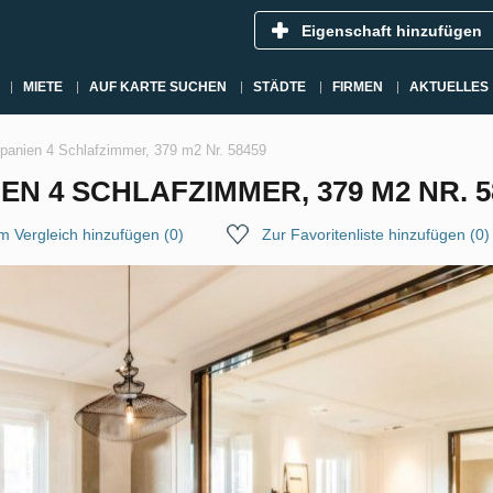
Eigenschaft hinzufügen
MIETE
AUF KARTE SUCHEN
STÄDTE
FIRMEN
AKTUELLES
panien 4 Schlafzimmer, 379 m2 Nr. 58459
N 4 SCHLAFZIMMER, 379 M2 NR. 5
m Vergleich hinzufügen
(
0
)
Zur Favoritenliste hinzufügen
(
0
)