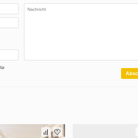
für
Absc