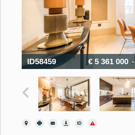
ID58459
€ 5 361 000