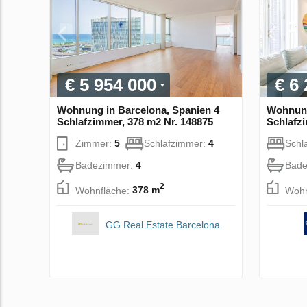
€ 5 954 000
€ 6
Wohnung in Barcelona, Spanien 4
Wohnung
Schlafzimmer, 378 m2 Nr. 148875
Schlafzi
Zimmer:
5
Schlafzimmer:
4
Schl
Badezimmer:
4
Bade
2
Wohnfläche:
378 m
Wohn
GG Real Estate Barcelona