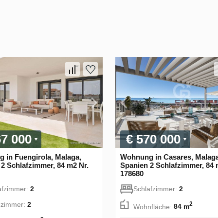
67 000
€ 570 000
 in Fuengirola, Malaga,
Wohnung in Casares, Malaga
2 Schlafzimmer, 84 m2 Nr.
Spanien 2 Schlafzimmer, 84 
178680
afzimmer:
2
Schlafzimmer:
2
zimmer:
2
2
Wohnfläche:
84 m