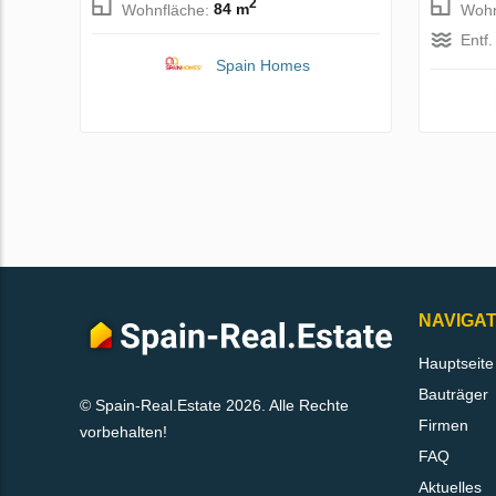
2
Wohnfläche:
84 m
Wohn
Entf
Spain Homes
NAVIGAT
Hauptseite
Bauträger
© Spain-Real.Estate 2026. Alle Rechte
Firmen
vorbehalten!
FAQ
Aktuelles