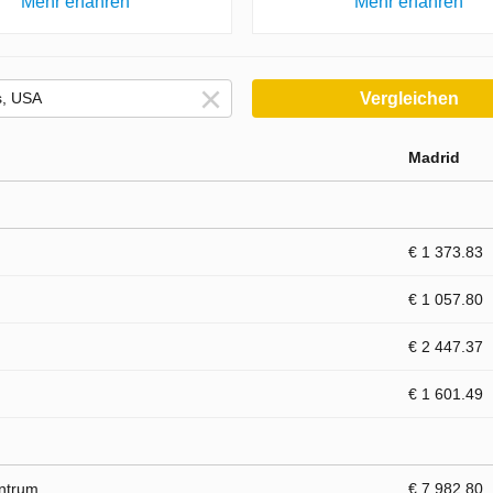
Mehr erfahren
Mehr erfahren
Vergleichen
Madrid
€ 1 373.83
€ 1 057.80
€ 2 447.37
€ 1 601.49
entrum
€ 7 982.80