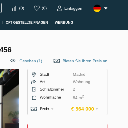
(
0
)
(
0
)
Einloggen
OFT GESTELLTE FRAGEN
WERBUNG
456
Gesehen (1)
Bieten Sie Ihren Preis an
Stadt
Madrid
Art
Wohnung
Schlafzimmer
2
2
Wohnfläche
84 m
€ 564 000
Preis