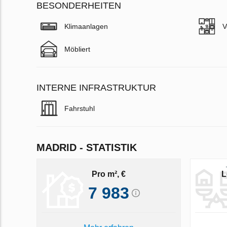
BESONDERHEITEN
Klimaanlagen
V
Möbliert
INTERNE INFRASTRUKTUR
Fahrstuhl
MADRID - STATISTIK
Pro m², €
L
7 983