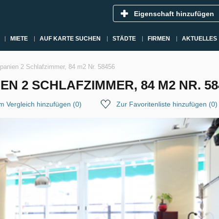
Eigenschaft hinzufügen
MIETE
AUF KARTE SUCHEN
STÄDTE
FIRMEN
AKTUELLES
panien 2 Schlafzimmer, 84 m2 Nr. 58456
N 2 SCHLAFZIMMER, 84 M2 NR. 58
m Vergleich hinzufügen
(
0
)
Zur Favoritenliste hinzufügen
(
0
)