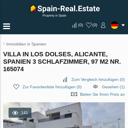
Property in Spain
(
0
)
(
0
)
Immobilien in Spanien
VILLA IN LOS DOLSES, ALICANTE,
SPANIEN 3 SCHLAFZIMMER, 97 M2 NR.
165074
Zum Vergleich hinzufügen
(
0
)
Zur Favoritenliste hinzufügen
(
0
)
Gesehen (1)
Bieten Sie Ihren Preis an
141