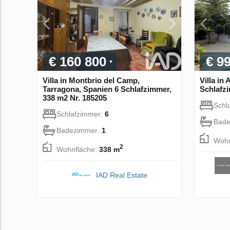
€ 160 800
€ 9
Villa in Montbrio del Camp,
Villa in 
Tarragona, Spanien 6 Schlafzimmer,
Schlafzi
338 m2 Nr. 185205
Schl
Schlafzimmer:
6
Bade
Badezimmer:
1
Wohn
2
Wohnfläche:
338 m
IAD Real Estate