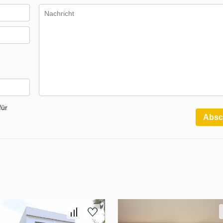
für
Absc