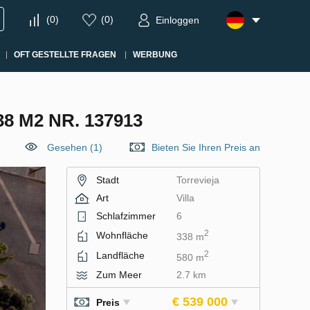
(
0
)
(
0
)
Einloggen
OFT GESTELLTE FRAGEN
WERBUNG
8 M2 NR. 137913
Gesehen (1)
Bieten Sie Ihren Preis an
Stadt
Torrevieja
Art
Villa
Schlafzimmer
6
2
Wohnfläche
338 m
2
Landfläche
580 m
Zum Meer
2.7 km
€ 539 000
Preis