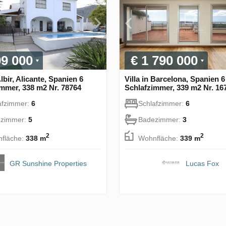
99 000
€ 1 790 000
Albir, Alicante, Spanien 6
Villa in Barcelona, Spanien 6
mmer, 338 m2 Nr. 78764
Schlafzimmer, 339 m2 Nr. 16
afzimmer:
6
Schlafzimmer:
6
zimmer:
5
Badezimmer:
3
2
2
fläche:
338 m
Wohnfläche:
339 m
GR Sunshine Properties
Lucas Fox