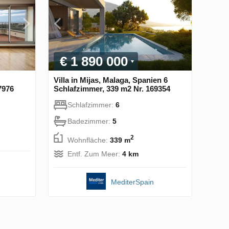
€ 1 890 000
Villa in Mijas, Malaga, Spanien 6
7976
Schlafzimmer, 339 m2 Nr. 169354
Schlafzimmer:
6
Badezimmer:
5
2
Wohnfläche:
339 m
Entf. Zum Meer:
4 km
MediterSpain