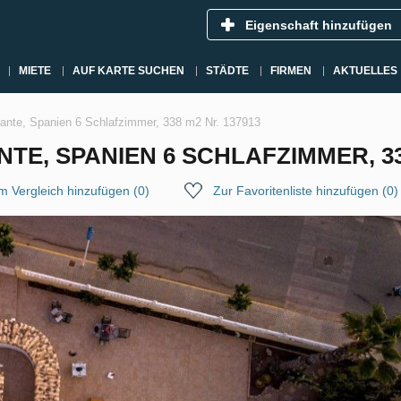
Eigenschaft hinzufügen
MIETE
AUF KARTE SUCHEN
STÄDTE
FIRMEN
AKTUELLES
Alicante, Spanien 6 Schlafzimmer, 338 m2 Nr. 137913
NTE, SPANIEN 6 SCHLAFZIMMER, 33
m Vergleich hinzufügen
(
0
)
Zur Favoritenliste hinzufügen
(
0
)