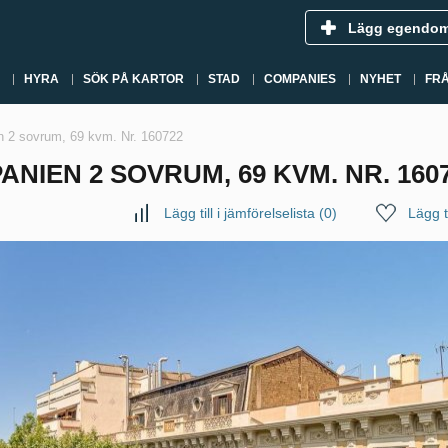
Lägg egendo
HYRA
SÖK PÅ KARTOR
STAD
COMPANIES
NYHET
FR
n 2 sovrum, 69 kvm. Nr. 160722
NIEN 2 SOVRUM, 69 KVM. NR. 160
Lägg till i jämförelselista
(
0
)
Lägg ti