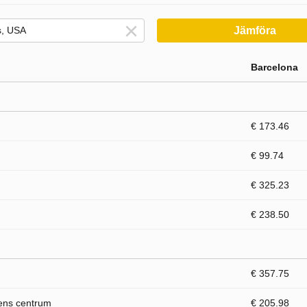
Jämföra
Barcelona
€ 173.46
€ 99.74
€ 325.23
€ 238.50
€ 357.75
dens centrum
€ 205.98