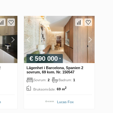
€ 590 000
2
Lägenhet i Barcelona, Spanien 2
sovrum, 69 kvm. Nr. 150547
Sovrum:
2
Badrum:
1
2
Bruksområde:
69 m
n
Lucas Fox