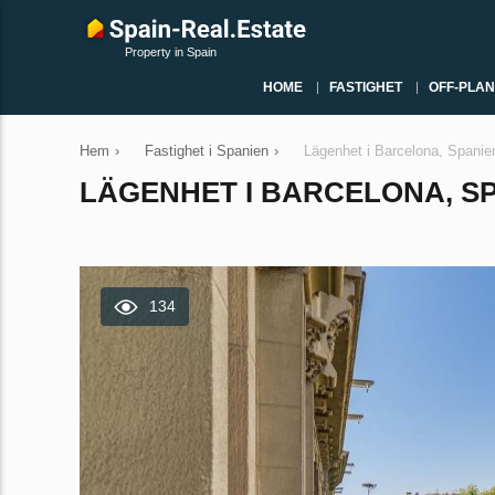
Property in Spain
HOME
FASTIGHET
OFF-PLAN
Hem
›
Fastighet i Spanien
›
Lägenhet i Barcelona, Spanie
LÄGENHET I BARCELONA, SPA
134