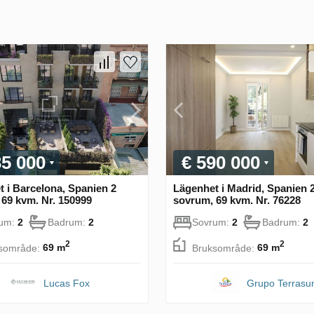
35 000
€ 590 000
 i Barcelona, Spanien 2
Lägenhet i Madrid, Spanien 
69 kvm. Nr. 150999
sovrum, 69 kvm. Nr. 76228
rum:
2
Badrum:
2
Sovrum:
2
Badrum:
2
2
2
sområde:
69 m
Bruksområde:
69 m
Lucas Fox
Grupo Terrasu