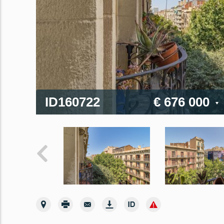
ID160722
€ 676 000