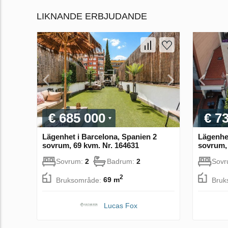
LIKNANDE ERBJUDANDE
€ 685 000
€ 7
Lägenhet i Barcelona, Spanien 2
Lägenhet
sovrum, 69 kvm. Nr. 164631
sovrum, 
Sovrum:
2
Badrum:
2
Sov
2
Bruksområde:
69 m
Bruk
Lucas Fox