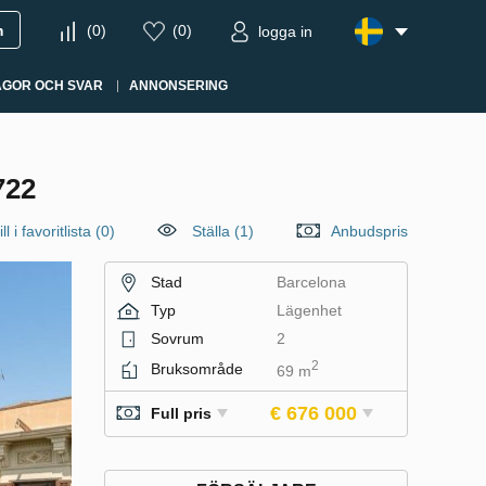
m
(
0
)
(
0
)
logga in
ÅGOR OCH SVAR
ANNONSERING
722
ll i favoritlista
(
0
)
Ställa (1)
Anbudspris
Stad
Barcelona
Typ
Lägenhet
Sovrum
2
2
Bruksområde
69 m
€ 676 000
Full pris