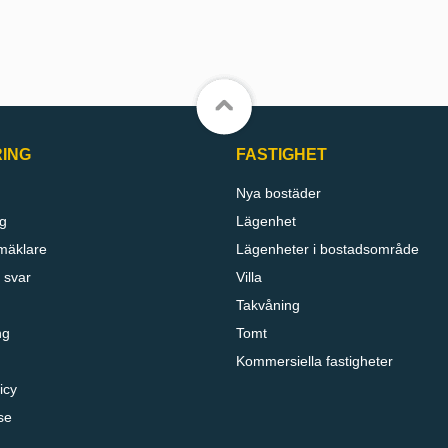
RING
FASTIGHET
Nya bostäder
g
Lägenhet
mäklare
Lägenheter i bostadsområde
 svar
Villa
Takvåning
ng
Tomt
Kommersiella fastigheter
icy
se