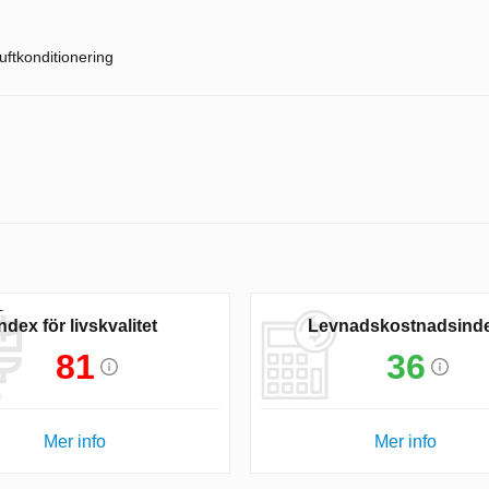
uftkonditionering
Index för livskvalitet
Levnadskostnadsind
81
36
Mer info
Mer info