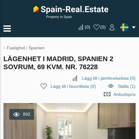
Property in Spain
(
0
)
(
0
)
Fastighet i Spanien
LÄGENHET I MADRID, SPANIEN 2
SOVRUM, 69 KVM. NR. 76228
Lägg till i jämförelselista
(
0
)
Lägg till i favoritlista
(
0
)
Ställa (1)
Anbudspris
892