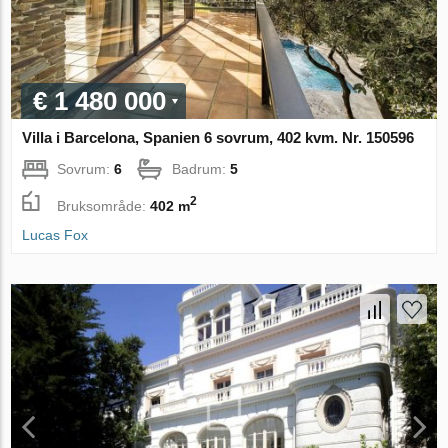
€ 1 480 000
Villa i Barcelona, Spanien 6 sovrum, 402 kvm. Nr. 150596
Sovrum:
6
Badrum:
5
2
Bruksområde:
402 m
Lucas Fox