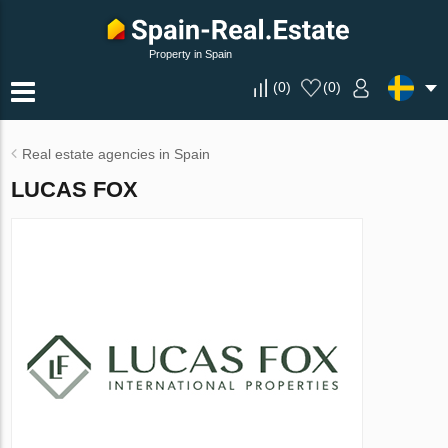
Property in Spain
(
0
)
(
0
)
Real estate agencies in Spain
LUCAS FOX