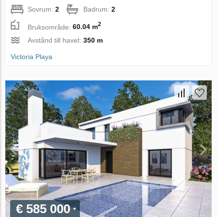
Sovrum:
2
Badrum:
2
2
Bruksområde:
60.04 m
Avstånd till havet:
350 m
Victoria Playa
€ 585 000