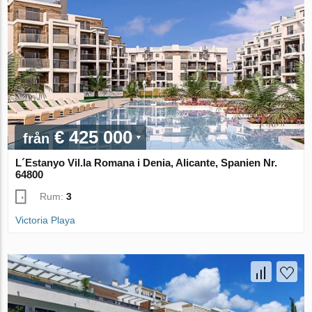
€ 425 000
från
L´Estanyo Vil.la Romana i Denia, Alicante, Spanien Nr.
64800
Rum:
3
Victoria Playa