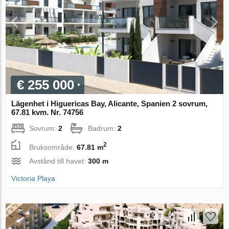
€ 255 000
Lägenhet i Higuericas Bay, Alicante, Spanien 2 sovrum,
67.81 kvm. Nr. 74756
Sovrum:
2
Badrum:
2
2
Bruksområde:
67.81 m
Avstånd till havet:
300 m
Victoria Playa