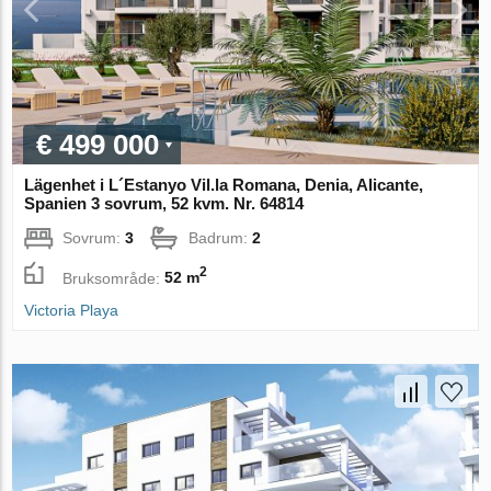
€ 499 000
Lägenhet i L´Estanyo Vil.la Romana, Denia, Alicante,
Spanien 3 sovrum, 52 kvm. Nr. 64814
Sovrum:
3
Badrum:
2
2
Bruksområde:
52 m
Victoria Playa