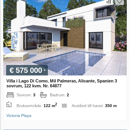
€ 575 000
Villa i Lago Di Como, Mil Palmeras, Alicante, Spanien 3
sovrum, 122 kvm. Nr. 64877
Sovrum:
3
Badrum:
2
2
Bruksområde:
122 m
Avstånd till havet:
350 m
Victoria Playa