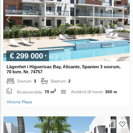
€ 299 000
Lägenhet i Higuericas Bay, Alicante, Spanien 3 sovrum,
70 kvm. Nr. 74757
Sovrum:
3
Badrum:
2
2
Bruksområde:
70 m
Avstånd till havet:
300 m
Victoria Playa