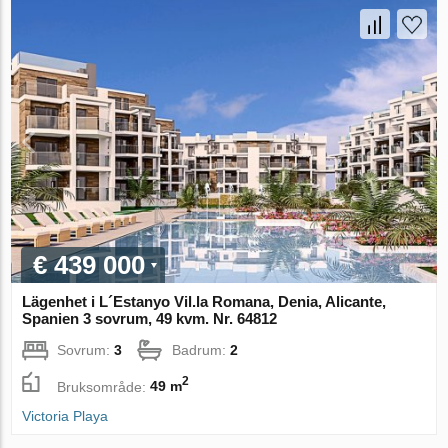
€ 439 000
Lägenhet i L´Estanyo Vil.la Romana, Denia, Alicante,
Spanien 3 sovrum, 49 kvm. Nr. 64812
Sovrum:
3
Badrum:
2
2
Bruksområde:
49 m
Victoria Playa