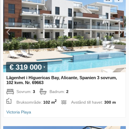
€ 319 000
Lägenhet i Higuericas Bay, Alicante, Spanien 3 sovrum,
102 kvm. Nr. 69663
Sovrum:
3
Badrum:
2
2
Bruksområde:
102 m
Avstånd till havet:
300 m
Victoria Playa