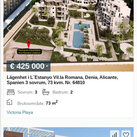
€ 425 000
Lägenhet i L´Estanyo Vil.la Romana, Denia, Alicante,
Spanien 3 sovrum, 73 kvm. Nr. 64810
Sovrum:
3
Badrum:
2
2
Bruksområde:
73 m
Victoria Playa