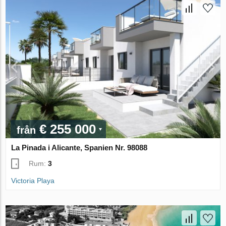
€ 255 000
från
La Pinada i Alicante, Spanien Nr. 98088
Rum:
3
Victoria Playa