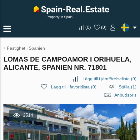
Property in Spain
(
0
)
(
0
)
Fastighet i Spanien
LOMAS DE CAMPOAMOR I ORIHUELA,
ALICANTE, SPANIEN NR. 71801
Lägg till i jämförelselista
(
0
)
Lägg till i favoritlista
(
0
)
Ställa (1)
Anbudspris
2514