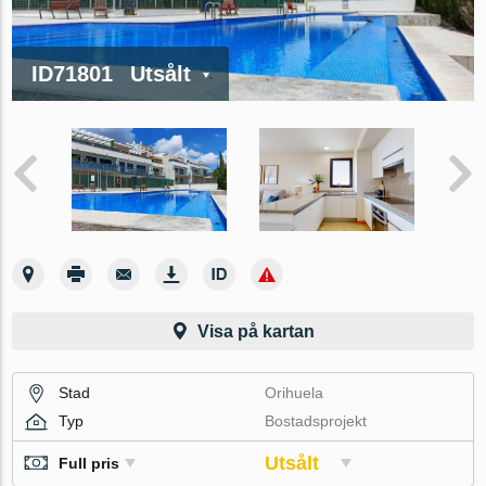
ID71801
Utsålt
Visa på kartan
Stad
Orihuela
Typ
Bostadsprojekt
Utsålt
Full pris