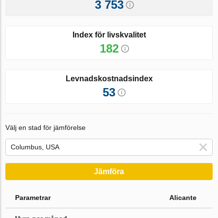
3 753
Index för livskvalitet
182
Levnadskostnadsindex
53
Välj en stad för jämförelse
Jämföra
Parametrar
Alicante