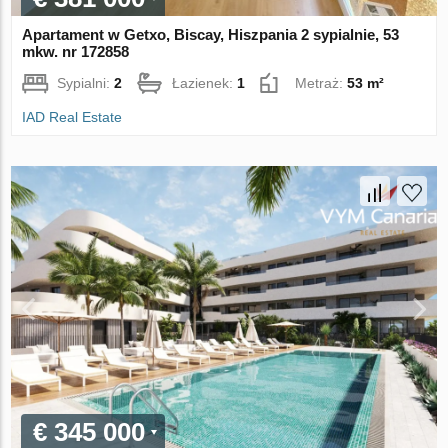
Apartament w Getxo, Biscay, Hiszpania 2 sypialnie, 53
mkw. nr 172858
Sypialni:
2
Łazienek:
1
Metraż:
53 m²
IAD Real Estate
€ 345 000