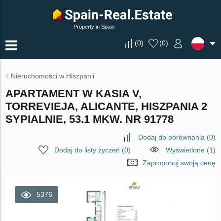
Property in Spain
(
0
)
(
0
)
Nieruchomości w Hiszpanii
APARTAMENT W KASIA V,
TORREVIEJA, ALICANTE, HISZPANIA 2
SYPIALNIE, 53.1 MKW. NR 91778
Dodaj do porównania
(
0
)
Dodaj do listy życzeń
(
0
)
Wyświetlone (1)
Zaproponuj swoją cenę
5376