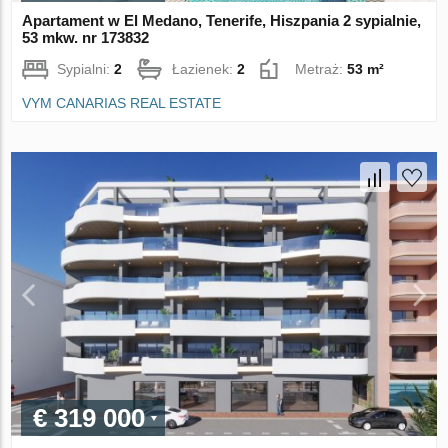
Apartament w El Medano, Tenerife, Hiszpania 2 sypialnie,
53 mkw. nr 173832
Sypialni:
2
Łazienek:
2
Metraż:
53 m²
VYM CANARIAS REAL ESTATE
€ 319 000