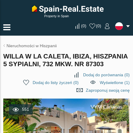
Property in Spain
(
0
)
(
0
)
Nieruchomości w Hiszpanii
WILLA W LA CALETA, IBIZA, HISZPANIA
5 SYPIALNI, 732 MKW. NR 87303
Dodaj do porównania
(
0
)
Dodaj do listy życzeń
(
0
)
Wyświetlone (1)
Zaproponuj swoją cenę
551