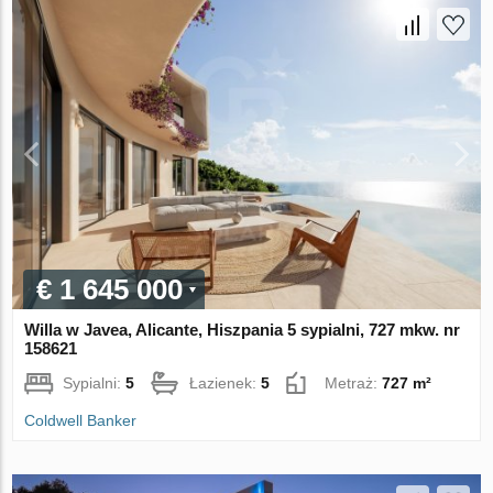
€ 1 645 000
Willa w Javea, Alicante, Hiszpania 5 sypialni, 727 mkw. nr
158621
Sypialni:
5
Łazienek:
5
Metraż:
727 m²
Coldwell Banker