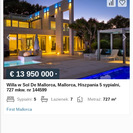
€ 13 950 000
Willa w Sol De Mallorca, Mallorca, Hiszpania 5 sypialni,
727 mkw. nr 144599
Sypialni:
5
Łazienek:
7
Metraż:
727 m²
First Mallorca