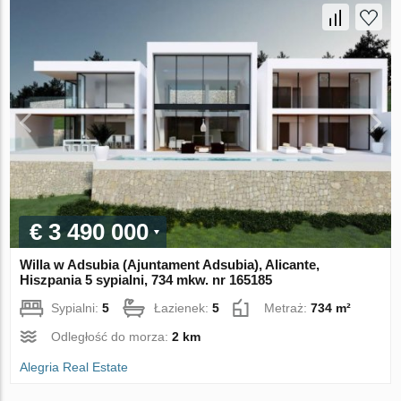
€ 3 490 000
Willa w Adsubia (Ajuntament Adsubia), Alicante,
Hiszpania 5 sypialni, 734 mkw. nr 165185
Sypialni:
5
Łazienek:
5
Metraż:
734 m²
Odległość do morza:
2 km
Alegria Real Estate