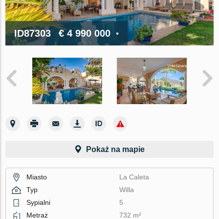
ID87303
€ 4 990 000
Pokaż na mapie
Miasto
La Caleta
Typ
Willa
Sypialni
5
Metraż
732 m²