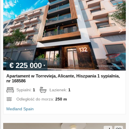
€ 225 000
Apartament w Torrevieja, Alicante, Hiszpania 1 sypialnia,
nr 168586
Sypialni:
1
Łazienek:
1
Odległość do morza:
250 m
Medland Spain