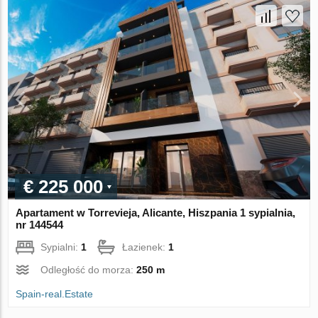
€ 225 000
Apartament w Torrevieja, Alicante, Hiszpania 1 sypialnia,
nr 144544
Sypialni:
1
Łazienek:
1
Odległość do morza:
250 m
Spain-real.Estate