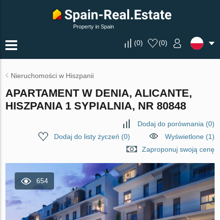
Property in Spain
(
0
)
(
0
)
Nieruchomości w Hiszpanii
APARTAMENT W DENIA, ALICANTE,
HISZPANIA 1 SYPIALNIA, NR 80848
Dodaj do porównania
(
0
)
Dodaj do listy życzeń
(
0
)
Wyświetlone (1)
Zaproponuj swoją cenę
654