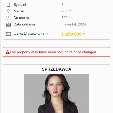
Sypialni
3
Metraż
70 m²
Do morza
300 m
Data oddania
II kwartał, 2024
€ 299 000
wartość całkowita
The property may have been sold or its price changed
SPRZEDAWCA