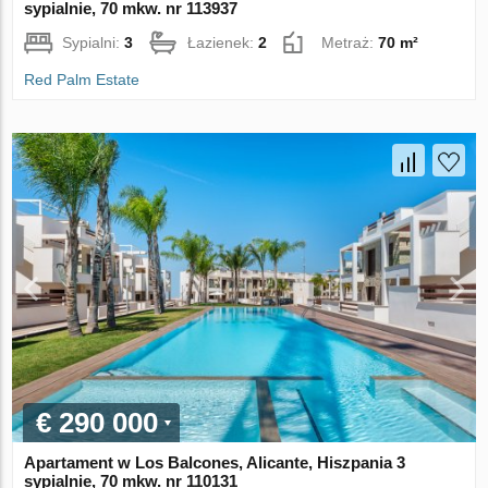
sypialnie, 70 mkw. nr 113937
Sypialni:
3
Łazienek:
2
Metraż:
70 m²
Red Palm Estate
€ 290 000
Apartament w Los Balcones, Alicante, Hiszpania 3
sypialnie, 70 mkw. nr 110131