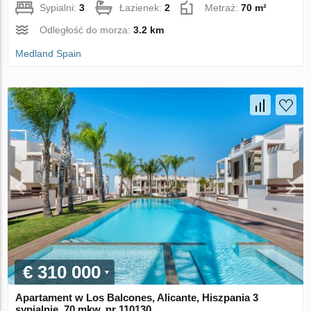
Sypialni:
3
Łazienek:
2
Metraż:
70 m²
Odległość do morza:
3.2 km
Medland Spain
€ 310 000
Apartament w Los Balcones, Alicante, Hiszpania 3
sypialnie, 70 mkw. nr 110130