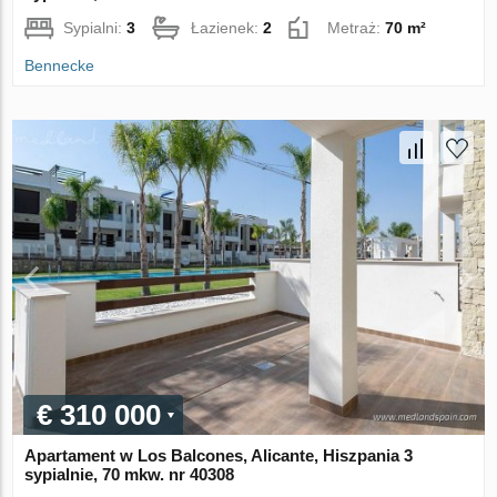
Sypialni:
3
Łazienek:
2
Metraż:
70 m²
Bennecke
€ 310 000
Apartament w Los Balcones, Alicante, Hiszpania 3
sypialnie, 70 mkw. nr 40308