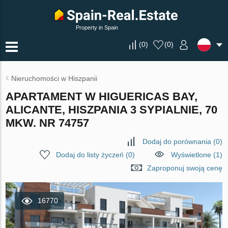
Property in Spain
(
0
)
(
0
)
Nieruchomości w Hiszpanii
APARTAMENT W HIGUERICAS BAY,
ALICANTE, HISZPANIA 3 SYPIALNIE, 70
MKW. NR 74757
Dodaj do porównania
(
0
)
Dodaj do listy życzeń
(
0
)
Wyświetlone (1)
Zaproponuj swoją cenę
16770