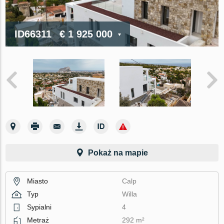
ID66311
€ 1 925 000
Pokaż na mapie
Miasto
Calp
Typ
Willa
Sypialni
4
Metraż
292 m²