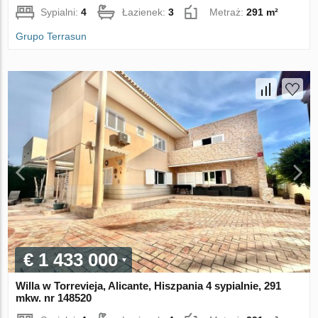
Sypialni:
4
Łazienek:
3
Metraż:
291 m²
Grupo Terrasun
€ 1 433 000
Willa w Torrevieja, Alicante, Hiszpania 4 sypialnie, 291
mkw. nr 148520