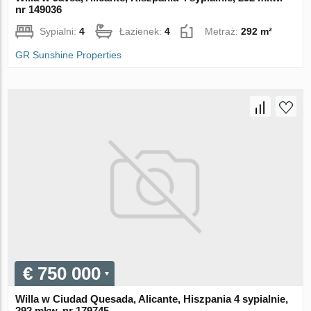
nr 149036
Sypialni:
4
Łazienek:
4
Metraż:
292 m²
GR Sunshine Properties
€ 750 000
Willa w Ciudad Quesada, Alicante, Hiszpania 4 sypialnie,
292 mkw. nr 179745