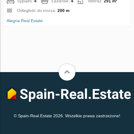
Sypialni:
4
Łazienek:
4
Metraż:
291 m²
Odległość do morza:
200 m
Alegria Real Estate
© Spain-Real.Estate 2026. Wszelkie prawa zastrzeżone!