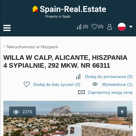
Property in Spain
(
0
)
(
0
)
Nieruchomości w Hiszpanii
WILLA W CALP, ALICANTE, HISZPANIA
4 SYPIALNIE, 292 MKW. NR 66311
Dodaj do porównania
(
0
)
Dodaj do listy życzeń
(
0
)
Wyświetlone (1)
Zaproponuj swoją cenę
2276