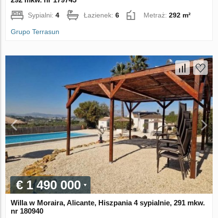
Sypialni:
4
Łazienek:
6
Metraż:
292 m²
Grupo Terrasun
€ 1 490 000
Willa w Moraira, Alicante, Hiszpania 4 sypialnie, 291 mkw.
nr 180940