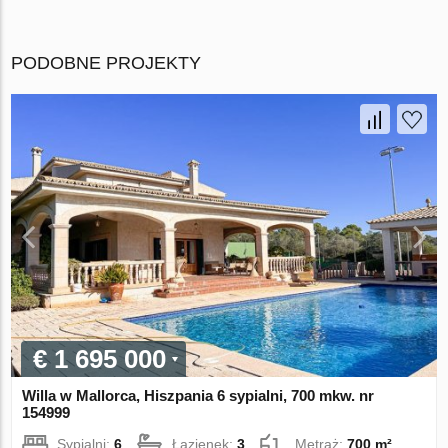
PODOBNE PROJEKTY
€ 1 695 000
Willa w Mallorca, Hiszpania 6 sypialni, 700 mkw. nr
154999
Sypialni:
6
Łazienek:
3
Metraż:
700 m²