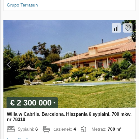
Grupo Terrasun
€ 2 300 000
Willa w Cabrils, Barcelona, Hiszpania 6 sypialni, 700 mkw.
nr 78318
Sypialni:
6
Łazienek:
4
Metraż:
700 m²