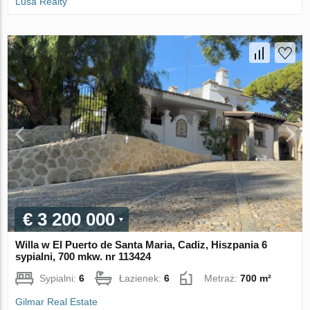
Lusa Realty
€ 3 200 000
Willa w El Puerto de Santa Maria, Cadiz, Hiszpania 6
sypialni, 700 mkw. nr 113424
Sypialni:
6
Łazienek:
6
Metraż:
700 m²
Gilmar Real Estate