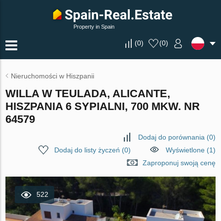
Property in Spain
(
0
)
(
0
)
Nieruchomości w Hiszpanii
WILLA W TEULADA, ALICANTE,
HISZPANIA 6 SYPIALNI, 700 MKW. NR
64579
Dodaj do porównania
(
0
)
Dodaj do listy życzeń
(
0
)
Wyświetlone (1)
Zaproponuj swoją cenę
522