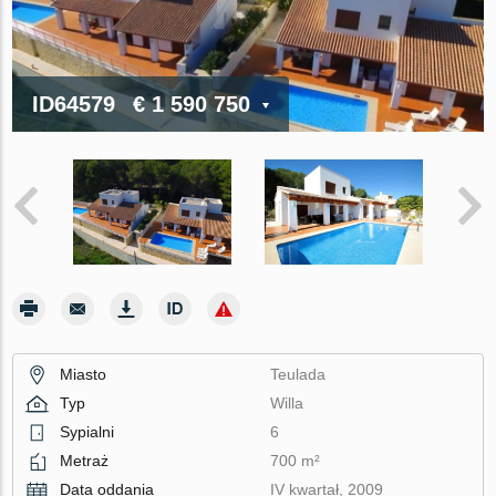
ID64579
€ 1 590 750
Miasto
Teulada
Typ
Willa
Sypialni
6
Metraż
700 m²
Data oddania
IV kwartał, 2009