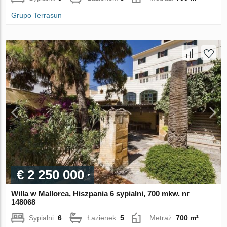
Grupo Terrasun
€ 2 250 000
Willa w Mallorca, Hiszpania 6 sypialni, 700 mkw. nr
148068
Sypialni:
6
Łazienek:
5
Metraż:
700 m²