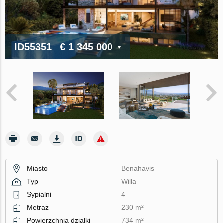
ID55351
€ 1 345 000
Miasto
Benahavis
Typ
Willa
Sypialni
4
Metraż
230 m²
Powierzchnia działki
734 m²