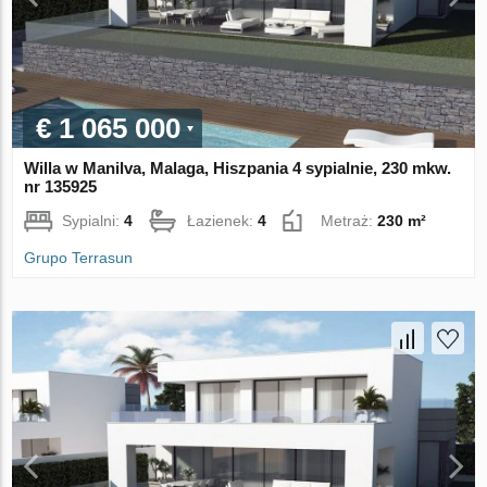
€ 1 065 000
Willa w Manilva, Malaga, Hiszpania 4 sypialnie, 230 mkw.
nr 135925
Sypialni:
4
Łazienek:
4
Metraż:
230 m²
Grupo Terrasun