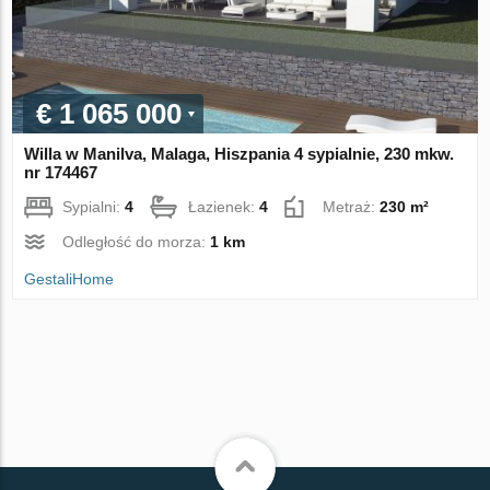
€ 1 065 000
Willa w Manilva, Malaga, Hiszpania 4 sypialnie, 230 mkw.
nr 174467
Sypialni:
4
Łazienek:
4
Metraż:
230 m²
Odległość do morza:
1 km
GestaliHome