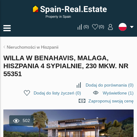
Property in Spain
(
0
)
(
0
)
Nieruchomości w Hiszpanii
WILLA W BENAHAVIS, MALAGA,
HISZPANIA 4 SYPIALNIE, 230 MKW. NR
55351
Dodaj do porównania
(
0
)
Dodaj do listy życzeń
(
0
)
Wyświetlone (1)
Zaproponuj swoją cenę
502