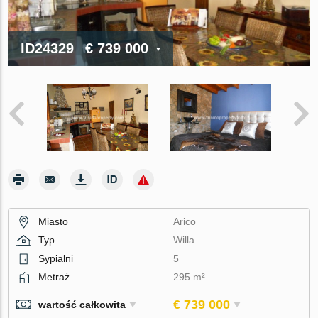
ID24329
€ 739 000
Miasto
Arico
Typ
Willa
Sypialni
5
Metraż
295 m²
€ 739 000
wartość całkowita