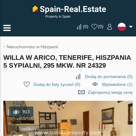
Property in Spain
(
0
)
(
0
)
Nieruchomości w Hiszpanii
WILLA W ARICO, TENERIFE, HISZPANIA
5 SYPIALNI, 295 MKW. NR 24329
Dodaj do porównania
(
0
)
Dodaj do listy życzeń
(
0
)
Wyświetlone (1)
Zaproponuj swoją cenę
913