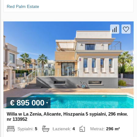
Red Palm Estate
€ 895 000
Willa w La Zenia, Alicante, Hiszpania 5 sypialni, 296 mkw.
nr 133952
Sypialni:
5
Łazienek:
4
Metraż:
296 m²