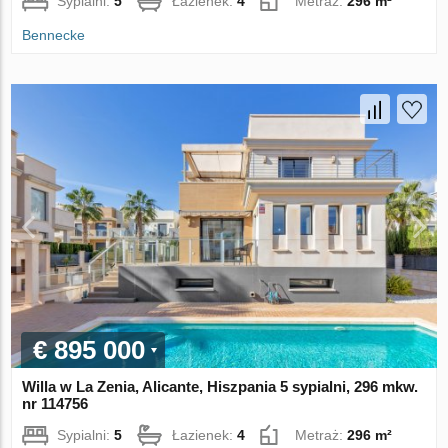
Sypialni:
5
Łazienek:
4
Metraż:
296 m²
Bennecke
€ 895 000
Willa w La Zenia, Alicante, Hiszpania 5 sypialni, 296 mkw.
nr 114756
Sypialni:
5
Łazienek:
4
Metraż:
296 m²