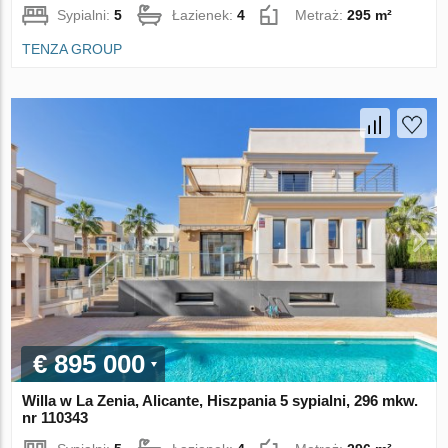
Sypialni:
5
Łazienek:
4
Metraż:
295 m²
TENZA GROUP
€ 895 000
Willa w La Zenia, Alicante, Hiszpania 5 sypialni, 296 mkw.
nr 110343