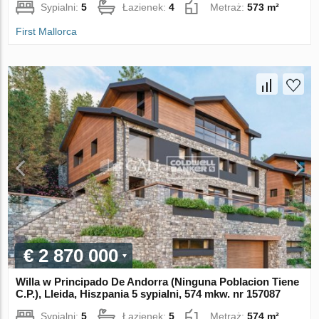
Sypialni:
5
Łazienek:
4
Metraż:
573 m²
First Mallorca
€ 2 870 000
Willa w Principado De Andorra (Ninguna Poblacion Tiene
C.P.), Lleida, Hiszpania 5 sypialni, 574 mkw. nr 157087
Sypialni:
5
Łazienek:
5
Metraż:
574 m²