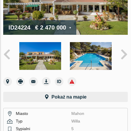
ID24224
€ 2 470 000
Pokaż na mapie
Miasto
Mahon
Typ
Willa
Sypialni
5