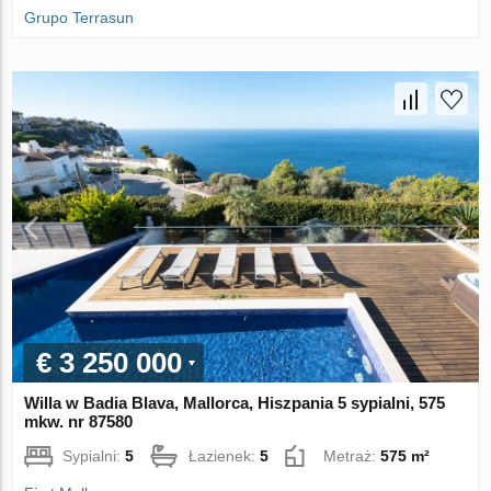
Grupo Terrasun
€ 3 250 000
Willa w Badia Blava, Mallorca, Hiszpania 5 sypialni, 575
mkw. nr 87580
Sypialni:
5
Łazienek:
5
Metraż:
575 m²