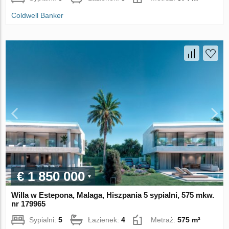
Coldwell Banker
€ 1 850 000
Willa w Estepona, Malaga, Hiszpania 5 sypialni, 575 mkw.
nr 179965
Sypialni:
5
Łazienek:
4
Metraż:
575 m²