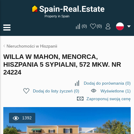
Property in Spain
(
0
)
(
0
)
Nieruchomości w Hiszpanii
WILLA W MAHON, MENORCA,
HISZPANIA 5 SYPIALNI, 572 MKW. NR
24224
Dodaj do porównania
(
0
)
Dodaj do listy życzeń
(
0
)
Wyświetlone (1)
Zaproponuj swoją cenę
1392