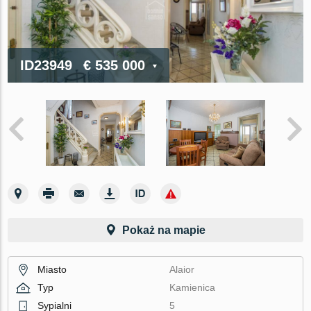
ID23949
€ 535 000
Pokaż na mapie
Miasto
Alaior
Typ
Kamienica
Sypialni
5