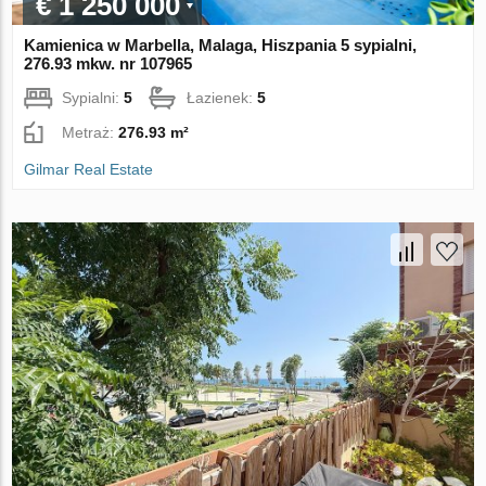
€ 1 250 000
Kamienica w Marbella, Malaga, Hiszpania 5 sypialni,
276.93 mkw. nr 107965
Sypialni:
5
Łazienek:
5
Metraż:
276.93 m²
Gilmar Real Estate