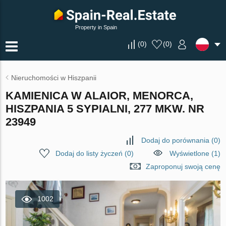
Property in Spain
(
0
)
(
0
)
Nieruchomości w Hiszpanii
KAMIENICA W ALAIOR, MENORCA,
HISZPANIA 5 SYPIALNI, 277 MKW. NR
23949
Dodaj do porównania
(
0
)
Dodaj do listy życzeń
(
0
)
Wyświetlone (1)
Zaproponuj swoją cenę
1002