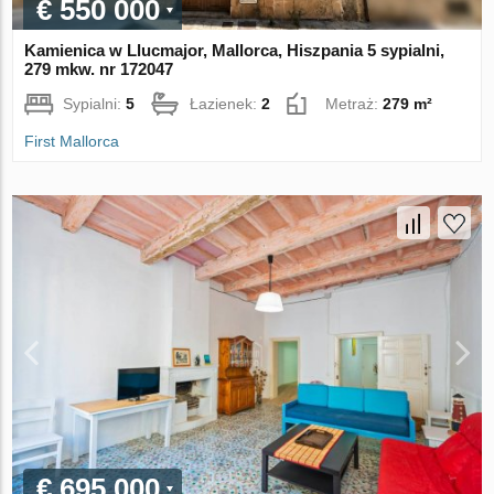
€ 550 000
Kamienica w Llucmajor, Mallorca, Hiszpania 5 sypialni,
279 mkw. nr 172047
Sypialni:
5
Łazienek:
2
Metraż:
279 m²
First Mallorca
€ 695 000