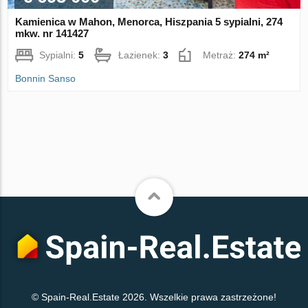
Kamienica w Mahon, Menorca, Hiszpania 5 sypialni, 274
mkw. nr 141427
Sypialni:
5
Łazienek:
3
Metraż:
274 m²
Bonnin Sanso
© Spain-Real.Estate 2026. Wszelkie prawa zastrzeżone!