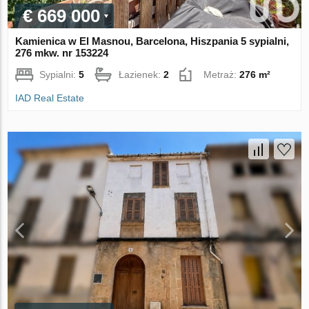
€ 669 000
Kamienica w El Masnou, Barcelona, Hiszpania 5 sypialni,
276 mkw. nr 153224
Sypialni:
5
Łazienek:
2
Metraż:
276 m²
IAD Real Estate