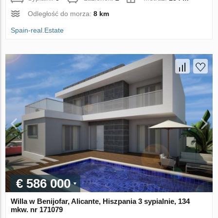
Odległość do morza:
8 km
Spain-real.Estate
€ 586 000
Willa w Benijofar, Alicante, Hiszpania 3 sypialnie, 134
mkw. nr 171079