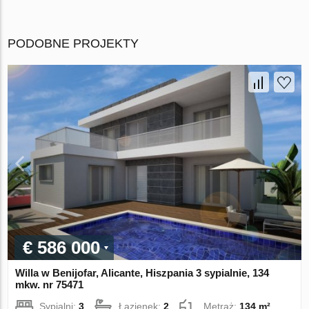
PODOBNE PROJEKTY
€ 586 000
Willa w Benijofar, Alicante, Hiszpania 3 sypialnie, 134
mkw. nr 75471
Sypialni:
3
Łazienek:
2
Metraż:
134 m²