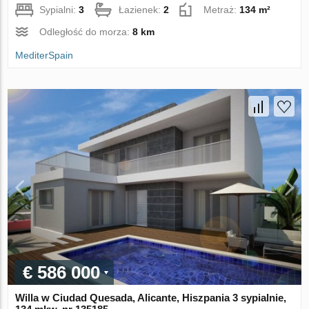
Sypialni:
3
Łazienek:
2
Metraż:
134 m²
Odległość do morza:
8 km
MediterSpain
€ 586 000
Willa w Ciudad Quesada, Alicante, Hiszpania 3 sypialnie,