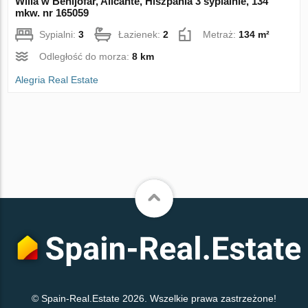
Willa w Benijofar, Alicante, Hiszpania 3 sypialnie, 134
mkw. nr 165059
Sypialni:
3
Łazienek:
2
Metraż:
134 m²
Odległość do morza:
8 km
Alegria Real Estate
© Spain-Real.Estate 2026. Wszelkie prawa zastrzeżone!