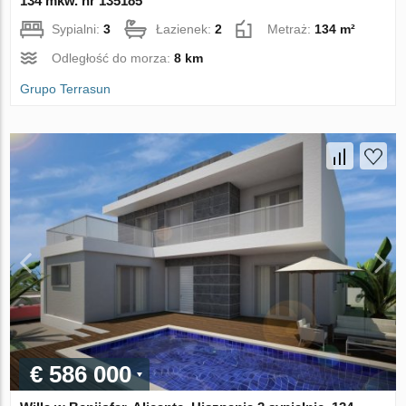
134 mkw. nr 135185
Sypialni:
3
Łazienek:
2
Metraż:
134 m²
Odległość do morza:
8 km
Grupo Terrasun
€ 586 000