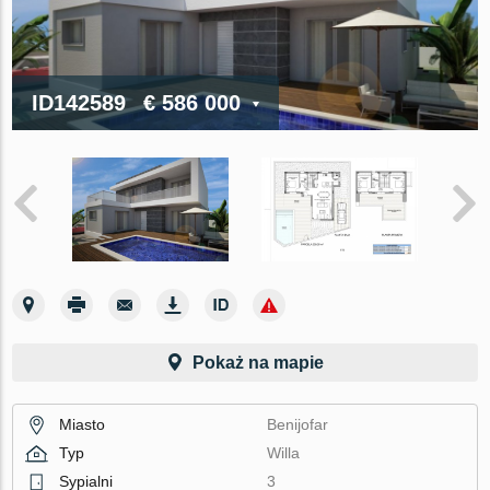
ID142589
€ 586 000
Pokaż na mapie
Miasto
Benijofar
Typ
Willa
Sypialni
3