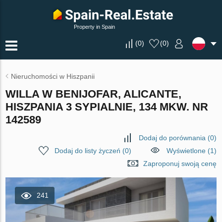
Property in Spain
(
0
)
(
0
)
Nieruchomości w Hiszpanii
WILLA W BENIJOFAR, ALICANTE,
HISZPANIA 3 SYPIALNIE, 134 MKW. NR
142589
Dodaj do porównania
(
0
)
Dodaj do listy życzeń
(
0
)
Wyświetlone (1)
Zaproponuj swoją cenę
241