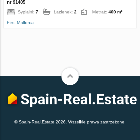
nr 91405
Sypialni:
7
Łazienek:
2
Metraż:
400 m²
First Mallorca
© Spain-Real.Estate 2026. Wszelkie prawa zastrzeżone!