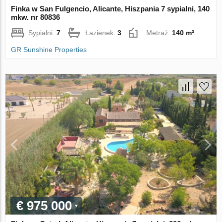
Finka w San Fulgencio, Alicante, Hiszpania 7 sypialni, 140
mkw. nr 80836
Sypialni:
7
Łazienek:
3
Metraż:
140 m²
GR Sunshine Properties
€ 975 000