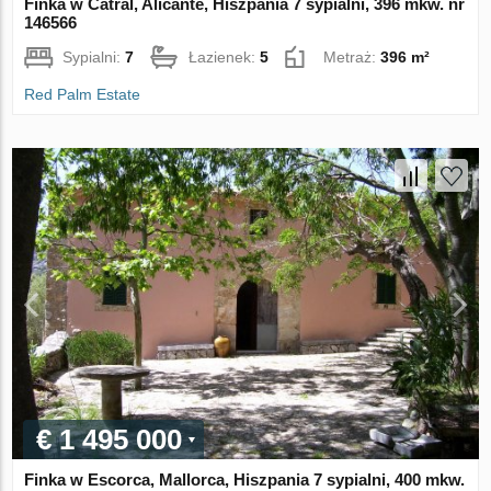
Finka w Catral, Alicante, Hiszpania 7 sypialni, 396 mkw. nr
146566
Sypialni:
7
Łazienek:
5
Metraż:
396 m²
Red Palm Estate
€ 1 495 000
Finka w Escorca, Mallorca, Hiszpania 7 sypialni, 400 mkw.