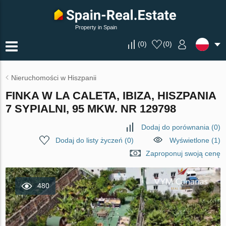
Property in Spain
(
0
)
(
0
)
Nieruchomości w Hiszpanii
FINKA W LA CALETA, IBIZA, HISZPANIA
7 SYPIALNI, 95 MKW. NR 129798
Dodaj do porównania
(
0
)
Dodaj do listy życzeń
(
0
)
Wyświetlone (1)
Zaproponuj swoją cenę
480