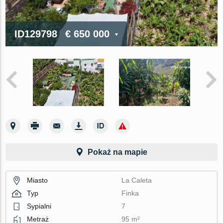
ID129798
€ 650 000
Pokaż na mapie
Miasto
La Caleta
Typ
Finka
Sypialni
7
Metraż
95 m²