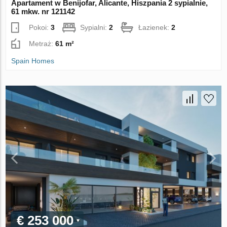
Apartament w Benijofar, Alicante, Hiszpania 2 sypialnie,
61 mkw. nr 121142
Pokoi:
3
Sypialni:
2
Łazienek:
2
Metraż:
61 m²
Spain Homes
€ 253 000