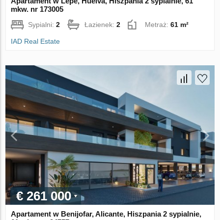
Apartament w Lepe, Huelva, Hiszpania 2 sypialnie, 61
mkw. nr 173005
Sypialni:
2
Łazienek:
2
Metraż:
61 m²
IAD Real Estate
€ 261 000
Apartament w Benijofar, Alicante, Hiszpania 2 sypialnie,