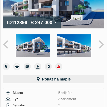
ID112896
€ 247 000
Pokaż na mapie
Miasto
Benijofar
Typ
Apartament
Sypialni
2