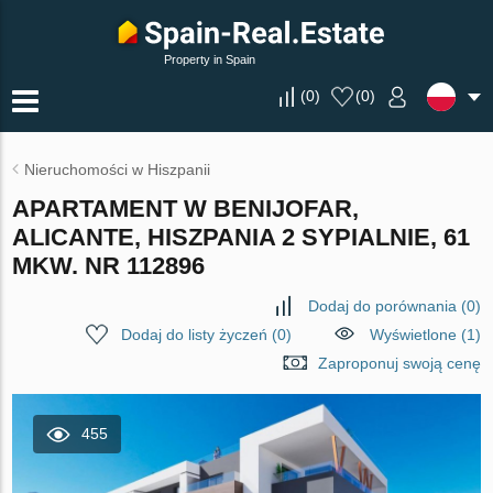
Property in Spain
(
0
)
(
0
)
Nieruchomości w Hiszpanii
APARTAMENT W BENIJOFAR,
ALICANTE, HISZPANIA 2 SYPIALNIE, 61
MKW. NR 112896
Dodaj do porównania
(
0
)
Dodaj do listy życzeń
(
0
)
Wyświetlone (1)
Zaproponuj swoją cenę
455