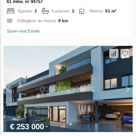
61 mkw. nr 94757
Sypialni:
2
Łazienek:
2
Metraż:
61 m²
Odległość do morza:
8 km
Spain-real.Estate
€ 253 000