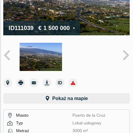
ID111039
€ 1 500 000
Pokaż na mapie
Miasto
Puerto de la Cruz
Typ
Lokal usługowy
Metraż
3000 m²