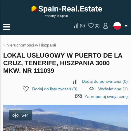
Property in Spain
(
0
)
(
0
)
Nieruchomości w Hiszpanii
LOKAL USŁUGOWY W PUERTO DE LA
CRUZ, TENERIFE, HISZPANIA 3000
MKW. NR 111039
Dodaj do porównania
(
0
)
Dodaj do listy życzeń
(
0
)
Wyświetlone (1)
Zaproponuj swoją cenę
544