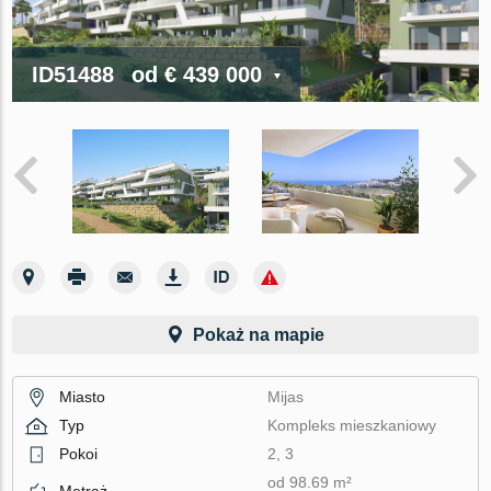
ID51488
od
€ 439 000
Pokaż na mapie
Miasto
Mijas
Typ
Kompleks mieszkaniowy
Pokoi
2, 3
od 98.69 m²
Metraż