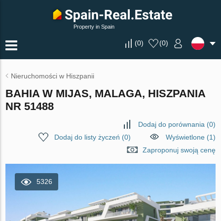
Property in Spain
(
0
)
(
0
)
Nieruchomości w Hiszpanii
BAHIA W MIJAS, MALAGA, HISZPANIA
NR 51488
Dodaj do porównania
(
0
)
Dodaj do listy życzeń
(
0
)
Wyświetlone (1)
Zaproponuj swoją cenę
5326