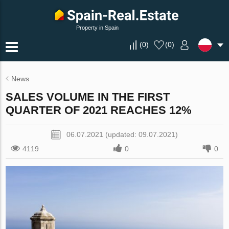
Property in Spain
(
0
)
(
0
)
News
SALES VOLUME IN THE FIRST
QUARTER OF 2021 REACHES 12%
06.07.2021 (updated: 09.07.2021)
4119
0
0