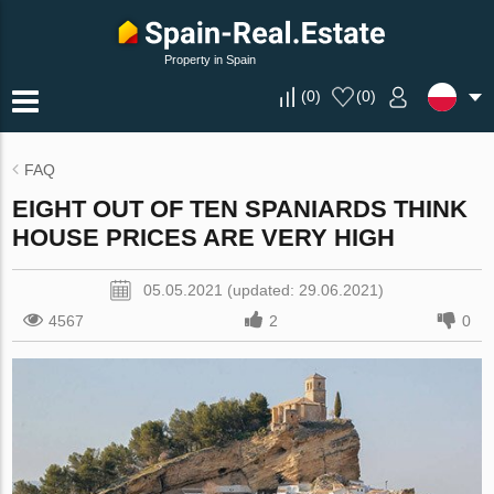
Property in Spain
(
0
)
(
0
)
FAQ
EIGHT OUT OF TEN SPANIARDS THINK
HOUSE PRICES ARE VERY HIGH
05.05.2021 (updated: 29.06.2021)
4567
2
0