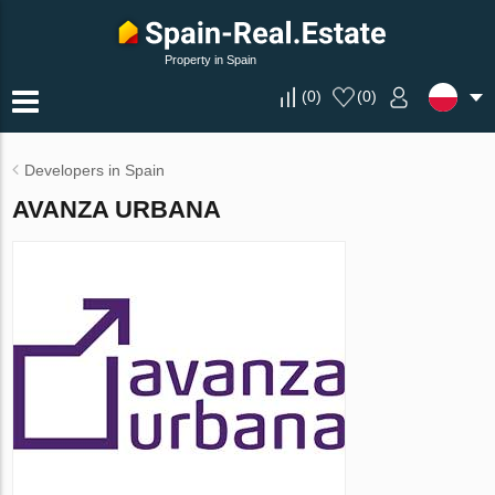
Property in Spain
(
0
)
(
0
)
Developers in Spain
AVANZA URBANA