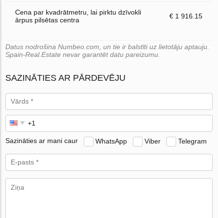
Cena par kvadrātmetru, lai pirktu dzīvokli
€ 1 916.15
ārpus pilsētas centra
Datus nodrošina Numbeo.com, un tie ir balstīti uz lietotāju aptauju.
Spain-Real.Estate nevar garantēt datu pareizumu.
SAZINĀTIES AR PĀRDEVĒJU
Sazināties ar mani caur
WhatsApp
Viber
Telegram