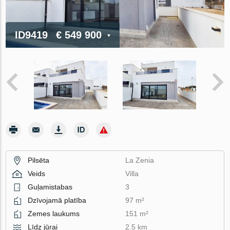
ID9419
€ 549 900
Pilsēta
La Zenia
Veids
Villa
Guļamistabas
3
Dzīvojamā platība
97 m²
Zemes laukums
151 m²
Līdz jūrai
2.5 km