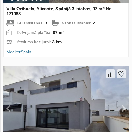
Villa Orihuela, Alicante, Spānijā 3 istabas, 97 m2 Nr.
171088
Guļamistabas:
3
Vannas istabas:
2
Dzīvojamā platība:
97 m²
Attālums līdz jūrai:
3 km
MediterSpain