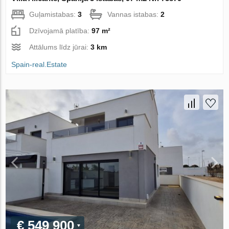
Guļamistabas:
3
Vannas istabas:
2
Dzīvojamā platība:
97 m²
Attālums līdz jūrai:
3 km
Spain-real.Estate
€ 549 900