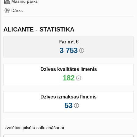
Mašīnu parks
Dārzs
ALICANTE - STATISTIKA
Par m², €
3 753
Dzīves kvalitātes līmenis
182
Dzīves izmaksas līmenis
53
Izvelēties pilsētu salīdzināšanai