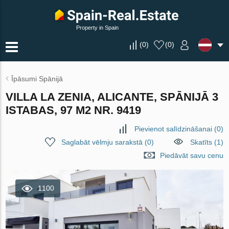
Property in Spain
(
0
)
(
0
)
Īpāsumi Spānijā
VILLA LA ZENIA, ALICANTE, SPĀNIJĀ 3
ISTABAS, 97 M2 NR. 9419
Pievienot salīdzināšanai
(
0
)
Saglabāt vēlmju sarakstā
(
0
)
Skatīts (1)
Piedāvāt savu cenu
1100