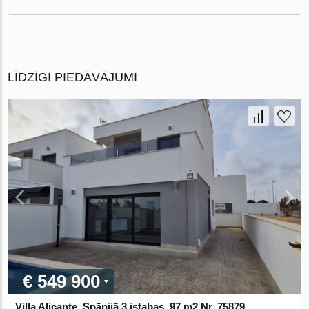
LĪDZĪGI PIEDĀVĀJUMI
€ 549 900
Villa Alicante, Spānijā 3 istabas, 97 m2 Nr. 75879