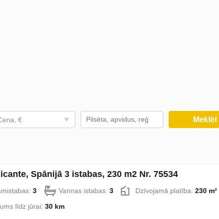
Meklē
Cena, €
licante, Spānijā 3 istabas, 230 m2 Nr. 75534
amistabas:
3
Vannas istabas:
3
Dzīvojamā platība:
230 m²
lums līdz jūrai:
30 km