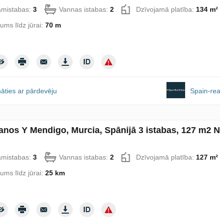
amistabas:
3
Vannas istabas:
2
Dzīvojamā platība:
134 m²
lums līdz jūrai:
70 m
āties ar pārdevēju
Spain-rea
Banos Y Mendigo, Murcia, Spānijā 3 istabas, 127 m2 N
amistabas:
3
Vannas istabas:
2
Dzīvojamā platība:
127 m²
lums līdz jūrai:
25 km