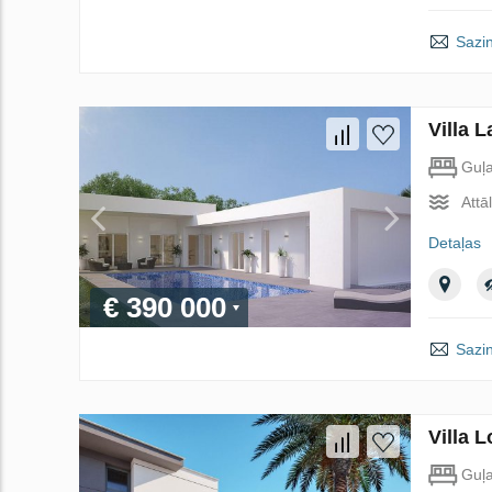
Sazin
Villa 
Guļ
Attā
Detaļas
€ 390 000
Sazin
Villa 
Guļ