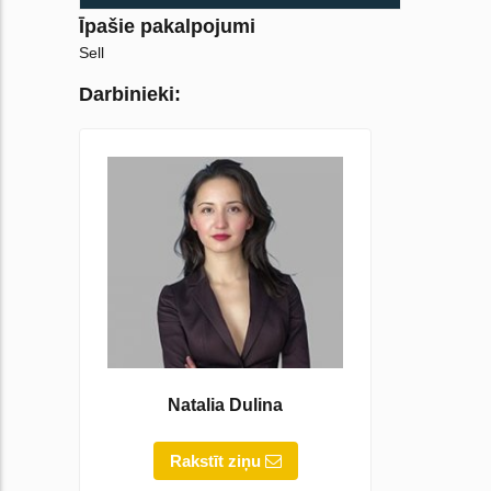
Īpašie pakalpojumi
Sell
Darbinieki:
Natalia Dulina
Rakstīt ziņu