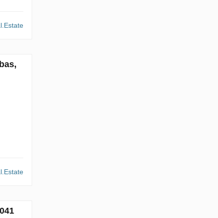
l.Estate
bas,
l.Estate
6041