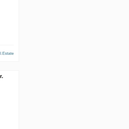
l.Estate
r.