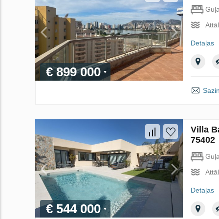
Guļ
Attā
Detaļas
€ 899 000
Sazin
Villa 
75402
Guļ
Attā
Detaļas
€ 544 000