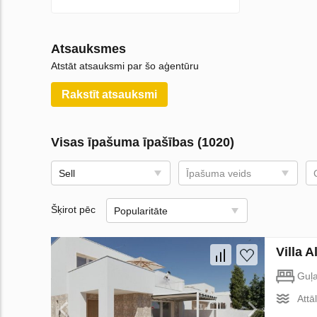
Atsauksmes
Atstāt atsauksmi par šo aģentūru
Rakstīt atsauksmi
Visas īpašuma īpašības (1020)
Sell
Īpašuma veids
Šķirot pēc
Popularitāte
Villa A
Guļ
Attā