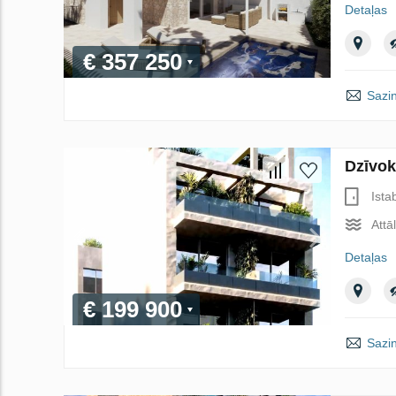
Detaļas
€ 357 250
Sazin
Dzīvok
Ista
Attā
Detaļas
€ 199 900
Sazin