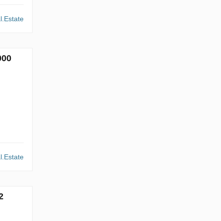
l.Estate
000
l.Estate
2