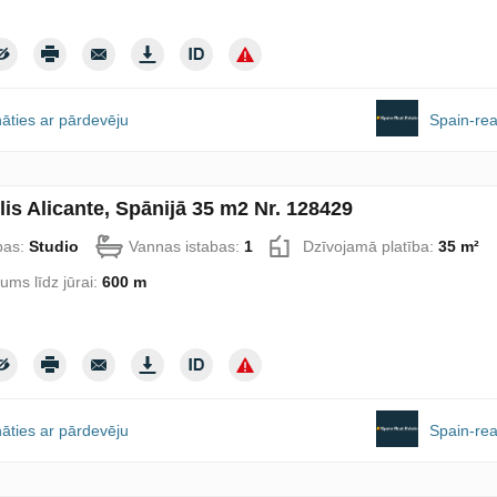
āties ar pārdevēju
Spain-rea
lis Alicante, Spānijā 35 m2 Nr. 128429
bas:
Studio
Vannas istabas:
1
Dzīvojamā platība:
35 m²
lums līdz jūrai:
600 m
āties ar pārdevēju
Spain-rea