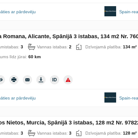
āties ar pārdevēju
Spain-rea
La Romana, Alicante, Spānijā 3 istabas, 134 m2 Nr. 76
amistabas:
3
Vannas istabas:
2
Dzīvojamā platība:
134 m²
lums līdz jūrai:
60 km
āties ar pārdevēju
Spain-rea
Los Nietos, Murcia, Spānijā 3 istabas, 128 m2 Nr. 9782
amistabas:
3
Vannas istabas:
3
Dzīvojamā platība:
128 m²