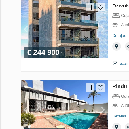
Dzīvok
Guļ
Attā
Detaļas
€ 244 900
Sazin
Rindu 
Guļ
Attā
Detaļas