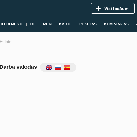
Visi īpašumi
TI PROJEKTI
ĪRE
MEKLĒT KARTĒ
PILSĒTAS
KOMPĀNIJAS
.Estate
Darba valodas