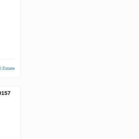
l.Estate
0157