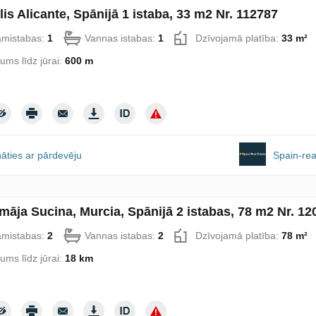
lis Alicante, Spānijā 1 istaba, 33 m2 Nr. 112787
amistabas:
1
Vannas istabas:
1
Dzīvojamā platība:
33 m²
lums līdz jūrai:
600 m
āties ar pārdevēju
Spain-rea
māja Sucina, Murcia, Spānijā 2 istabas, 78 m2 Nr. 12
amistabas:
2
Vannas istabas:
2
Dzīvojamā platība:
78 m²
lums līdz jūrai:
18 km