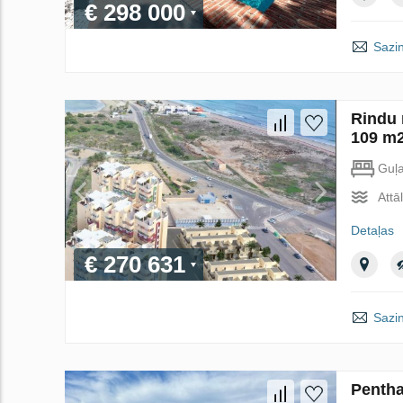
€ 298 000
Sazin
Rindu 
109 m2
Guļ
Attā
Detaļas
€ 270 631
Sazin
Pentha