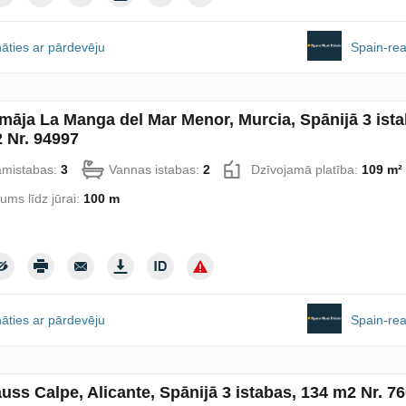
āties ar pārdevēju
Spain-rea
māja La Manga del Mar Menor, Murcia, Spānijā 3 ista
 Nr. 94997
amistabas:
3
Vannas istabas:
2
Dzīvojamā platība:
109 m²
lums līdz jūrai:
100 m
āties ar pārdevēju
Spain-rea
uss Calpe, Alicante, Spānijā 3 istabas, 134 m2 Nr. 7