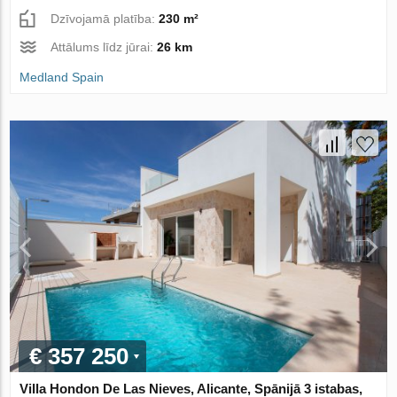
Dzīvojamā platība:
230 m²
Attālums līdz jūrai:
26 km
Medland Spain
€ 357 250
Villa Hondon De Las Nieves, Alicante, Spānijā 3 istabas,