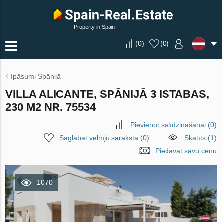
Property in Spain
(
0
)
(
0
)
Īpāsumi Spānijā
VILLA ALICANTE, SPĀNIJĀ 3 ISTABAS,
230 M2 NR. 75534
Pievienot salīdzināšanai
(
0
)
Saglabāt vēlmju sarakstā
(
0
)
Skatīts (1)
Piedāvāt savu cenu
1070