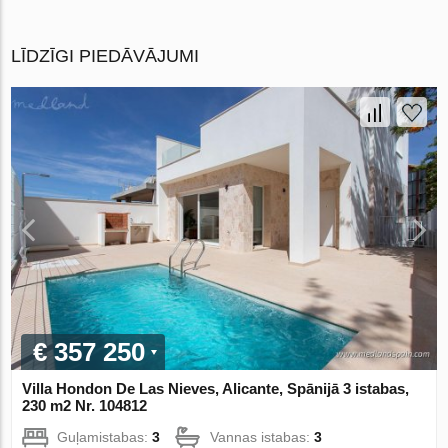
LĪDZĪGI PIEDĀVĀJUMI
€ 357 250
Villa Hondon De Las Nieves, Alicante, Spānijā 3 istabas,
230 m2 Nr. 104812
Guļamistabas:
3
Vannas istabas:
3