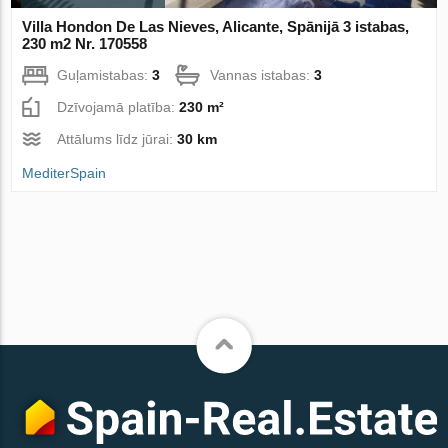
Villa Hondon De Las Nieves, Alicante, Spānijā 3 istabas,
230 m2 Nr. 170558
Guļamistabas:
3
Vannas istabas:
3
Dzīvojamā platība:
230 m²
Attālums līdz jūrai:
30 km
MediterSpain