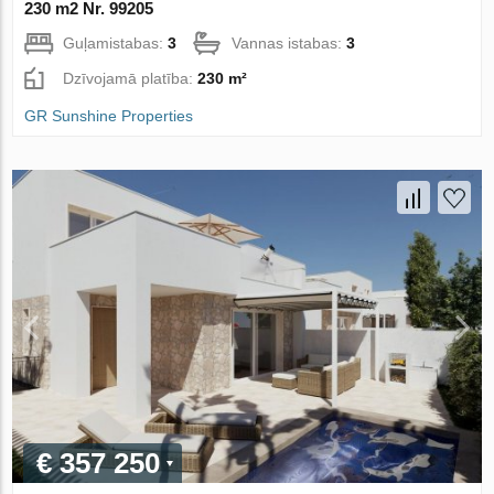
230 m2 Nr. 99205
Guļamistabas:
3
Vannas istabas:
3
Dzīvojamā platība:
230 m²
GR Sunshine Properties
€ 357 250