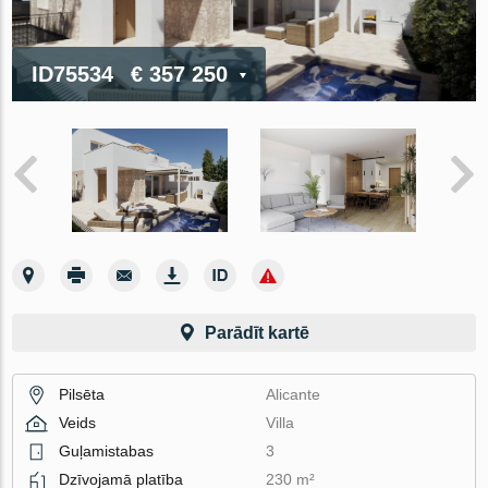
ID75534
€ 357 250
Parādīt kartē
Pilsēta
Alicante
Veids
Villa
Guļamistabas
3
Dzīvojamā platība
230 m²