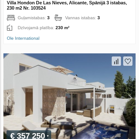
Villa Hondon De Las Nieves, Alicante, Spānijā 3 istabas,
230 m2 Nr. 103524
Guļamistabas:
3
Vannas istabas:
3
Dzīvojamā platība:
230 m²
Ole International
€ 357 250