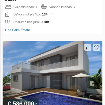
Guļamistabas:
3
Vannas istabas:
2
Dzīvojamā platība:
134 m²
Attālums līdz jūrai:
8 km
Red Palm Estate
€ 586 000