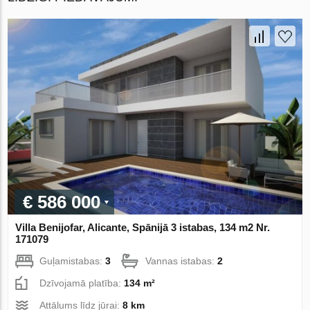
€ 586 000
Villa Benijofar, Alicante, Spānijā 3 istabas, 134 m2 Nr.
171079
Guļamistabas:
3
Vannas istabas:
2
Dzīvojamā platība:
134 m²
Attālums līdz jūrai:
8 km