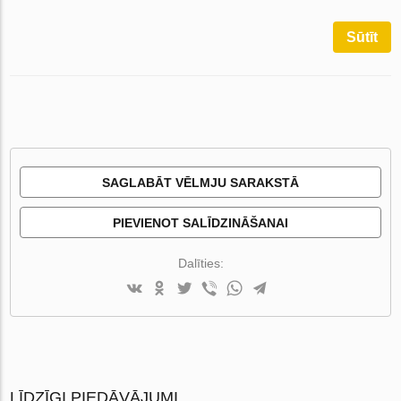
Sūtīt
SAGLABĀT VĒLMJU SARAKSTĀ
PIEVIENOT SALĪDZINĀŠANAI
Dalīties:
LĪDZĪGI PIEDĀVĀJUMI