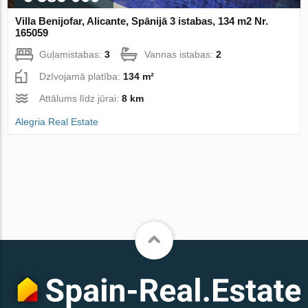
Villa Benijofar, Alicante, Spānijā 3 istabas, 134 m2 Nr.
165059
Guļamistabas:
3
Vannas istabas:
2
Dzīvojamā platība:
134 m²
Attālums līdz jūrai:
8 km
Alegria Real Estate