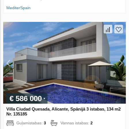
MediterSpain
€ 586 000
Villa Ciudad Quesada, Alicante, Spānijā 3 istabas, 134 m2
Nr. 135185
Guļamistabas:
3
Vannas istabas:
2