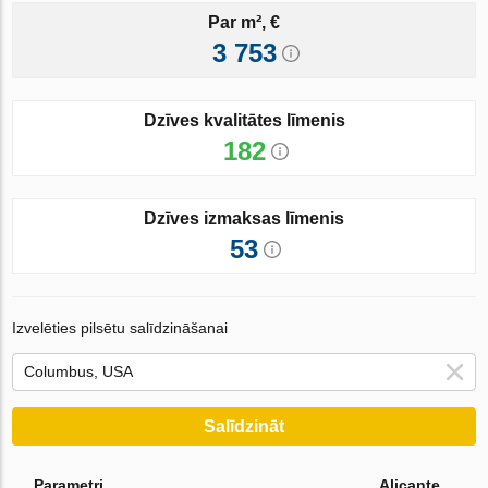
Par m², €
3 753
Dzīves kvalitātes līmenis
182
Dzīves izmaksas līmenis
53
Izvelēties pilsētu salīdzināšanai
Salīdzināt
Parametri
Alicante