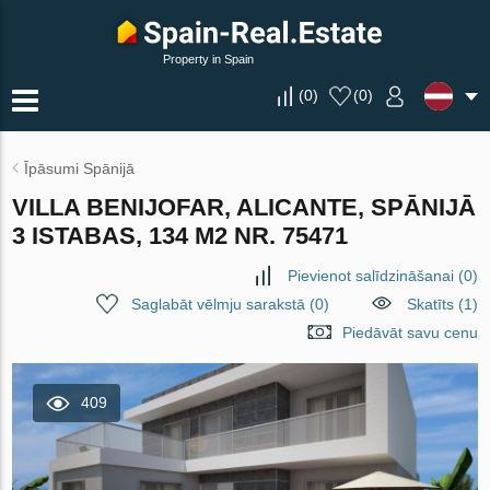
Property in Spain
(
0
)
(
0
)
Īpāsumi Spānijā
VILLA BENIJOFAR, ALICANTE, SPĀNIJĀ
3 ISTABAS, 134 M2 NR. 75471
Pievienot salīdzināšanai
(
0
)
Saglabāt vēlmju sarakstā
(
0
)
Skatīts (1)
Piedāvāt savu cenu
409