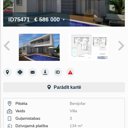
ID75471
€ 586 000
Parādīt kartē
Pilsēta
Benijofar
Veids
Villa
Guļamistabas
3
Dzīvojamā platība
134 m²