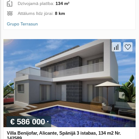
Dzīvojamā platība:
134 m²
Attālums līdz jūrai:
8 km
Grupo Terrasun
€ 586 000
Villa Benijofar, Alicante, Spānijā 3 istabas, 134 m2 Nr.
142589