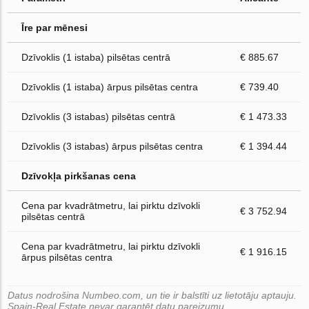
Īre par mēnesi
Dzīvoklis (1 istaba) pilsētas centrā
€ 885.67
Dzīvoklis (1 istaba) ārpus pilsētas centra
€ 739.40
Dzīvoklis (3 istabas) pilsētas centrā
€ 1 473.33
Dzīvoklis (3 istabas) ārpus pilsētas centra
€ 1 394.44
Dzīvokļa pirkšanas cena
Cena par kvadrātmetru, lai pirktu dzīvokli
€ 3 752.94
pilsētas centrā
Cena par kvadrātmetru, lai pirktu dzīvokli
€ 1 916.15
ārpus pilsētas centra
Datus nodrošina Numbeo.com, un tie ir balstīti uz lietotāju aptauju.
Spain-Real.Estate nevar garantēt datu pareizumu.